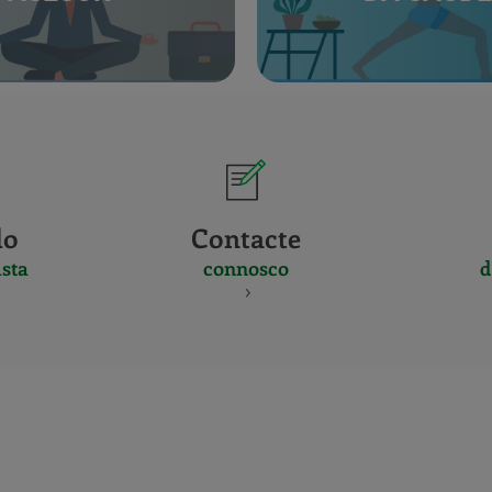
do
Contacte
sta
connosco
d
CERTIFICADO
Y
ACREDITACIO