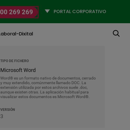
Selecciona
00 269 269
un
perfil
Buscar
aboral-Dixital
TIPO DE FICHERO
Microsoft Word
Word® es un formato nativo de documentos, cerrado
y muy extendido, comúnmente llamado DOC. La
extensión utilizada por estos archivos suele .doc,
aunque existen otras. La aplicación habitual para
visualizar estos documentos es Microsoft Word®.
VERSIÓN
3