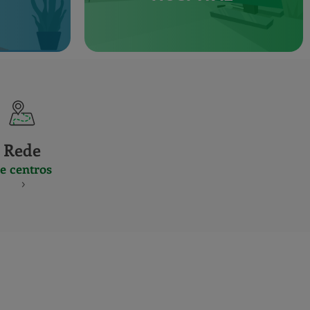
Rede
e centros
S
NES