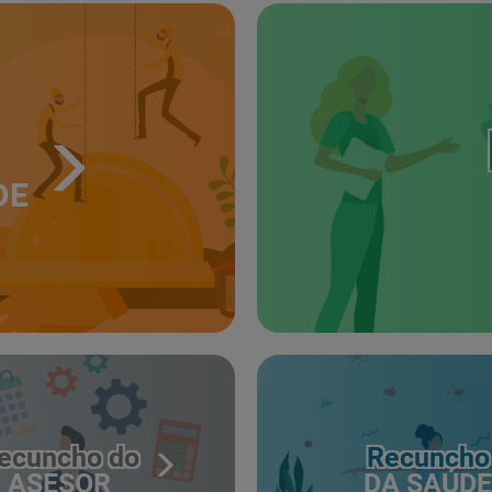
DE
ecuncho do
Recuncho
ASESOR
DA SAÚDE