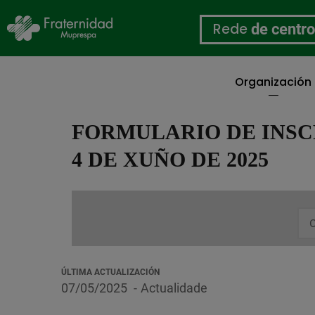
Rede
de centr
Organización
Ir
o
FORMULARIO DE INSC
contido
principal
4 DE XUÑO DE 2025
C
ÚLTIMA ACTUALIZACIÓN
07/05/2025
Actualidade