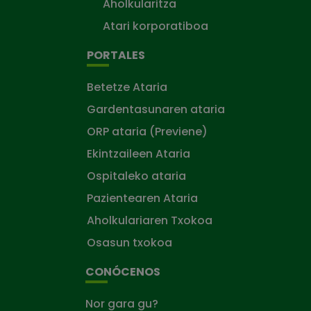
Aholkularitza
Atari korporatiboa
PORTALES
Betetze Ataria
Gardentasunaren ataria
ORP ataria (Previene)
Ekintzaileen Ataria
Ospitaleko ataria
Pazientearen Ataria
Aholkulariaren Txokoa
Osasun txokoa
CONÓCENOS
Nor gara gu?