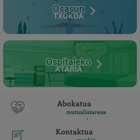
Osasun
TXOKOA
Ospitaleko
ATARIA
Abokatua
mutualistarena
Kontaktua