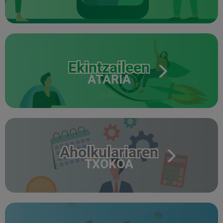
Ekintzaileen
ATARIA
Aholkulariaren
TXOKOA