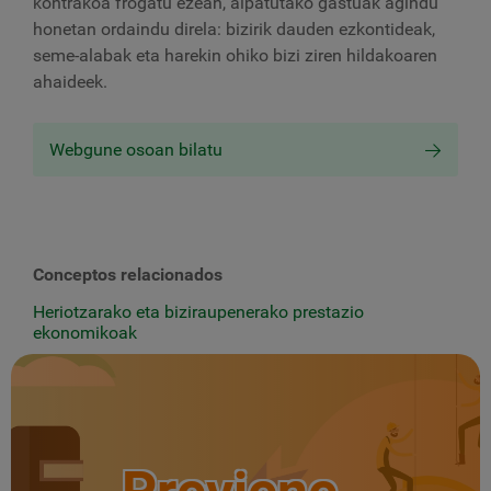
kontrakoa frogatu ezean, aipatutako gastuak agindu
honetan ordaindu direla: bizirik dauden ezkontideak,
seme-alabak eta harekin ohiko bizi ziren hildakoaren
ahaideek.
Webgune osoan bilatu
Conceptos relacionados
Heriotzarako eta biziraupenerako prestazio
ekonomikoak