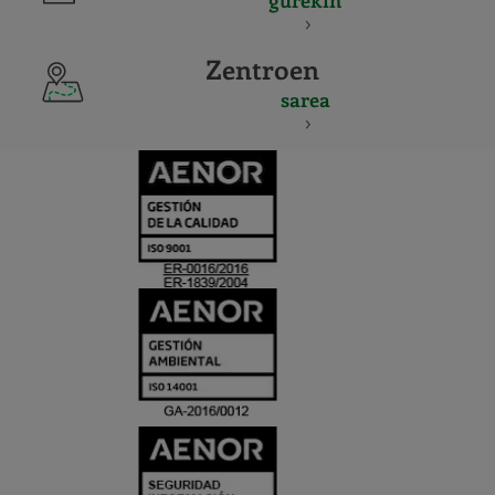
gurekin
Zentroen
sarea
CERTIFICADO
Y
ACREDITACIO