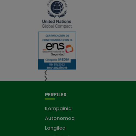
❮
❯
PERFILES
Kompainia
Autonomoa
Langilea