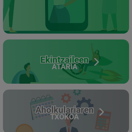
Ekintzaileen
ATARIA
Aholkulariaren
TXOKOA