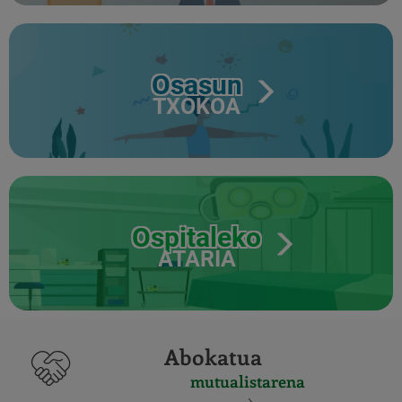
Osasun
TXOKOA
Ospitaleko
ATARIA
Abokatua
mutualistarena