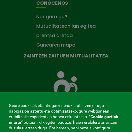
CONÓCENOS
Nor gara gu?
Mutualitatean lan egitea
prentsa aretoa
Gunearen mapa
ZAINTZEN ZAITUEN MUTUALITATEA
Zaintzen
zaituen
Mutua
Geure cookieak eta hirugarrenenak erabiltzen ditugu
nabigazioa aztertu eta optimizatzeko, gure webgunean
erabiltzaile-esperientzia hobea eskaintzeko. “
Cookie guztiak
MENÚ
onartu
” botoian klik egiten baduzu, haien erabilera onartzen
duzula ulertzen dugu. Era berean, nahi bezala konfigura