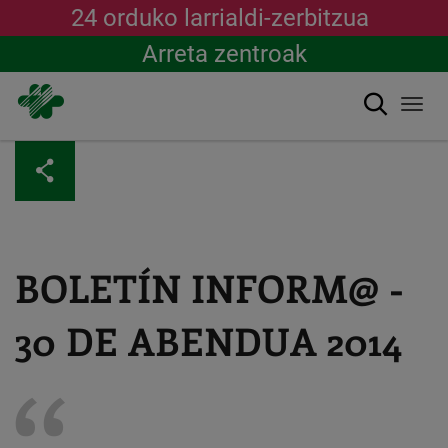
24 orduko larrialdi-zerbitzua
Arreta zentroak
Bilatu
Togg
navi
Skip
to
main
content
BOLETÍN INFORM@ -
30 DE ABENDUA 2014