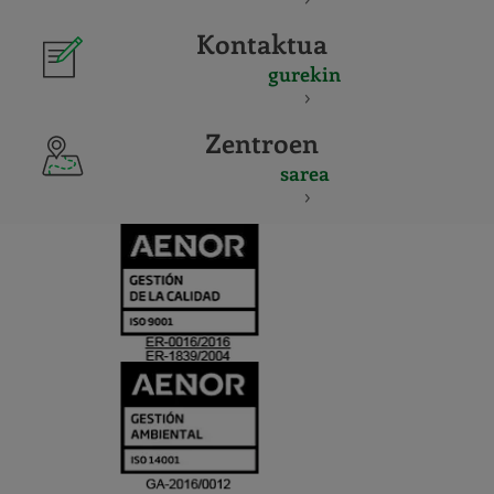
Kontaktua
gurekin
Zentroen
sarea
CERTIFICADO
Y
ACREDITACIO