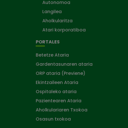
Autonomoa
Langilea
Aholkularitza
Atari korporatiboa
PORTALES
Betetze Ataria
Gardentasunaren ataria
ORP ataria (Previene)
Ekintzaileen Ataria
Ospitaleko ataria
Pazientearen Ataria
Aholkulariaren Txokoa
Osasun txokoa