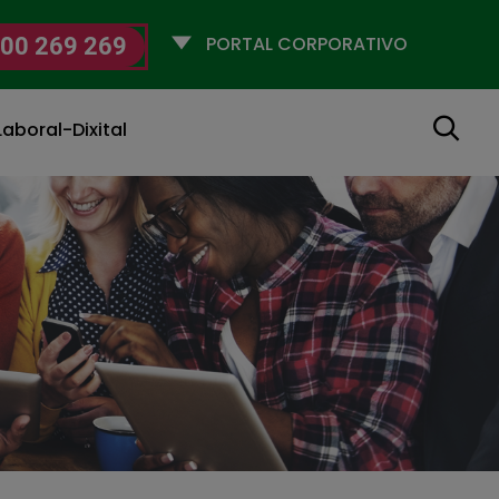
Selecciona
00 269 269
un
perfil
Buscar
aboral-Dixital