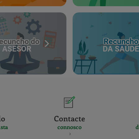
ecuncho do
Recuncho
ASESOR
DA SAÚDE
do
Contacte
sta
connosco
d