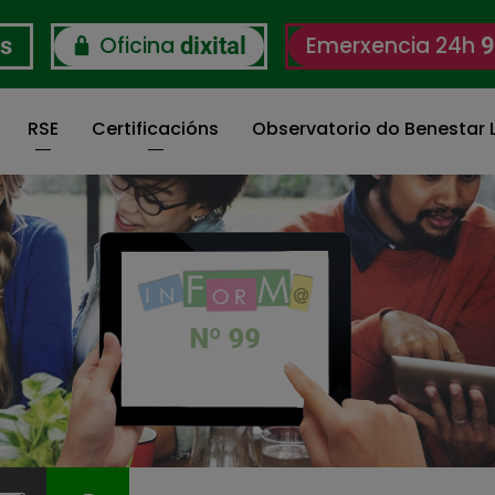
Oficina
Emerxencia 24h
os
dixital
9
RSE
Certificacións
Observatorio do Benestar L