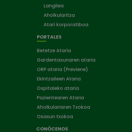
Langilea
Aholkularitza
Atari korporatiboa
PORTALES
Betetze Ataria
Gardentasunaren ataria
ORP ataria (Previene)
Ekintzaileen Ataria
Ospitaleko ataria
Pazientearen Ataria
Aholkulariaren Txokoa
Osasun txokoa
CONÓCENOS