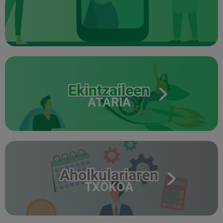
Ekintzaileen
ATARIA
Aholkulariaren
TXOKOA