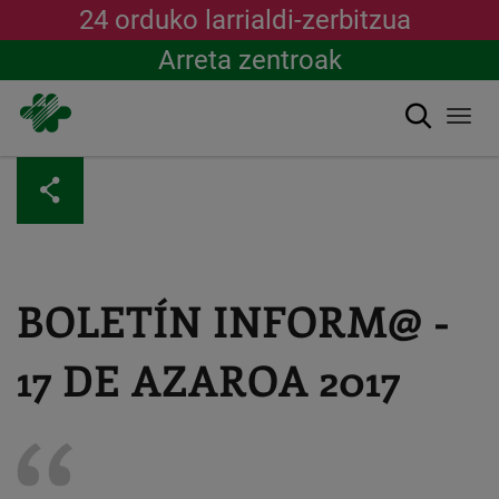
24 orduko larrialdi-zerbitzua
Arreta zentroak
Bilatu
Togg
navi
Skip
to
main
content
BOLETÍN INFORM@ -
17 DE AZAROA 2017