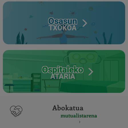
Osasun
TXOKOA
Ospitaleko
ATARIA
Abokatua
mutualistarena