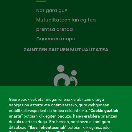
Nor gara gu?
Mutualitatean lan egitea
prentsa aretoa
Gunearen mapa
ZAINTZEN ZAITUEN MUTUALITATEA
Zaintzen
zaituen
Mutua
Geure cookieak eta hirugarrenenak erabiltzen ditugu
nabigazioa aztertu eta optimizatzeko, gure webgunean
erabiltzaile-esperientzia hobea eskaintzeko. “
Cookie guztiak
MENÚ
onartu
” botoian klik egiten baduzu, haien erabilera onartzen
duzula ulertzen dugu. Era berean, nahi bezala konfigura
ditzakezu, ”
Ikusi lehentasunak
REDES
” botoian klik eginez, edo