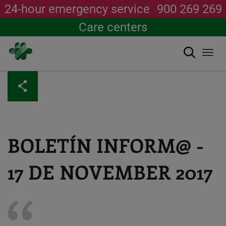
24-hour emergency service
900 269 269
Care centers
Search
Togg
navi
Skip
to
main
content
BOLETÍN INFORM@ -
17 DE NOVEMBER 2017