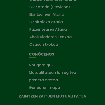
ORP ataria (Previene)
Ekintzaileen Ataria
Ospitaleko ataria
Pazientearen Ataria
Aholkulariaren Txokoa
Osasun txokoa
CONÓCENOS
Nor gara gu?
Mutualitatean lan egitea
prentsa aretoa
Gunearen mapa
ZAINTZEN ZAITUEN MUTUALITATEA
Zaintzen