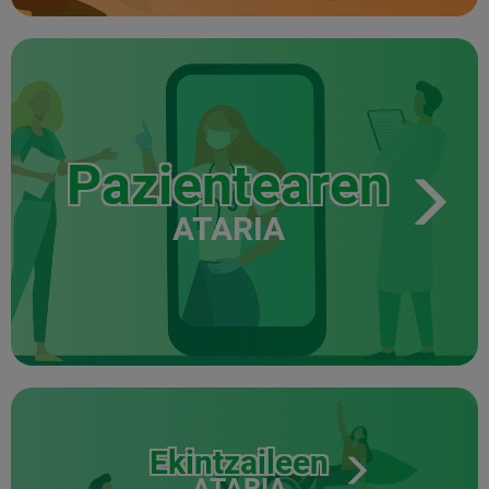
Pazientearen
ATARIA
Ekintzaileen
ATARIA