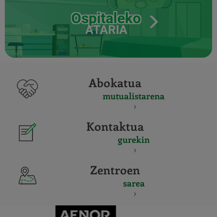
Ospitaleko
ATARIA
Abokatua
mutualistarena
Kontaktua
gurekin
Zentroen
sarea
CERTIFICADO