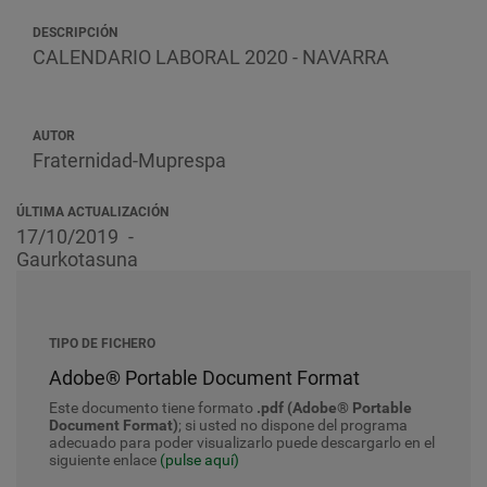
DESCRIPCIÓN
CALENDARIO LABORAL 2020 - NAVARRA
AUTOR
Fraternidad-Muprespa
ÚLTIMA ACTUALIZACIÓN
17/10/2019
Gaurkotasuna
TIPO DE FICHERO
Adobe® Portable Document Format
Este documento tiene formato
.pdf (Adobe® Portable
Document Format)
; si usted no dispone del programa
adecuado para poder visualizarlo puede descargarlo en el
siguiente enlace
(pulse aquí)