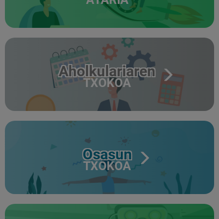
Aholkulariaren
TXOKOA
Osasun
TXOKOA