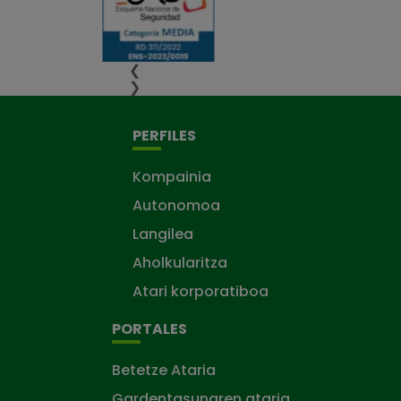
❮
❯
PERFILES
Kompainia
Autonomoa
Langilea
Aholkularitza
Atari korporatiboa
PORTALES
Betetze Ataria
Gardentasunaren ataria