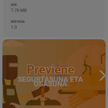
SIZE
7.76 MB
BERTSIOA
1.0
Previene
SEGURTASUNA ETA
OSASUNA