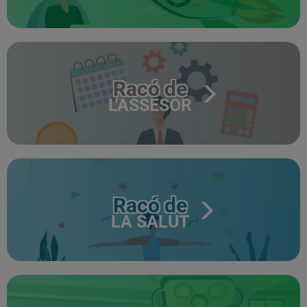
Racó de
L'ASSESOR
Racó de
LA SALUT