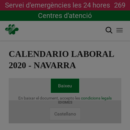
Servei d'emergències les 24 hores
269
Centres d'atenció
Cerca
Togg
navi
Vés
al
CALENDARIO LABORAL
contingut
2020 - NAVARRA
Baixeu
En baixar el document, accepto les
condicions legals
IDIOMES
Castellano