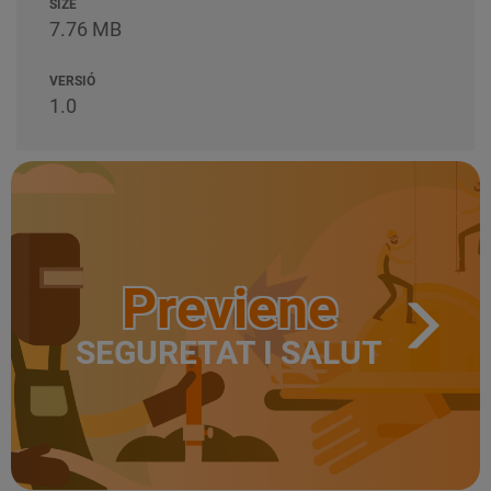
SIZE
7.76 MB
VERSIÓ
1.0
Previene
SEGURETAT I SALUT