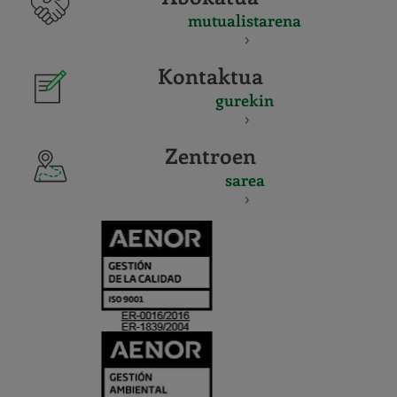
mutualistarena
Kontaktua
gurekin
Zentroen
sarea
CERTIFICADO
Y
ACREDITACIO