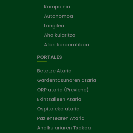
Kompainia
Autonomoa
Langilea
Aholkularitza
Atari korporatiboa
PORTALES
Betetze Ataria
Gardentasunaren ataria
ORP ataria (Previene)
Ekintzaileen Ataria
Ospitaleko ataria
Pazientearen Ataria
Aholkulariaren Txokoa