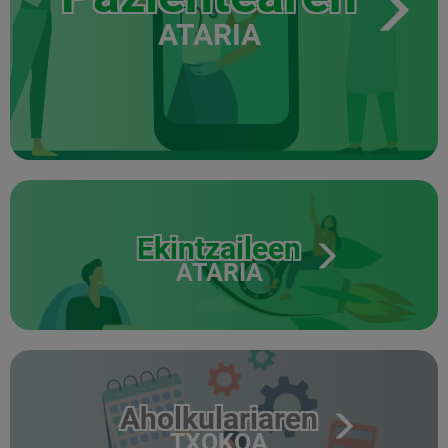
ATARIA
Ekintzaileen
ATARIA
Aholkulariaren
TXOKOA