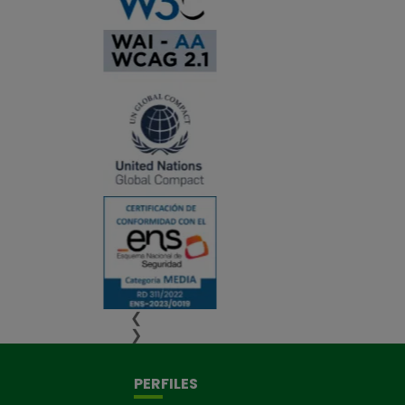
❮
❯
PERFILES