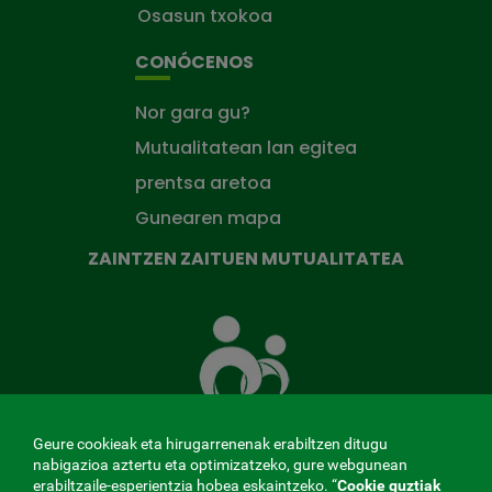
Osasun txokoa
CONÓCENOS
Nor gara gu?
Mutualitatean lan egitea
prentsa aretoa
Gunearen mapa
ZAINTZEN ZAITUEN MUTUALITATEA
Zaintzen
zaituen
Mutua
Geure cookieak eta hirugarrenenak erabiltzen ditugu
nabigazioa aztertu eta optimizatzeko, gure webgunean
erabiltzaile-esperientzia hobea eskaintzeko. “
Cookie guztiak