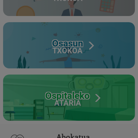
Osasun
TXOKOA
Ospitaleko
ATARIA
Abokatua