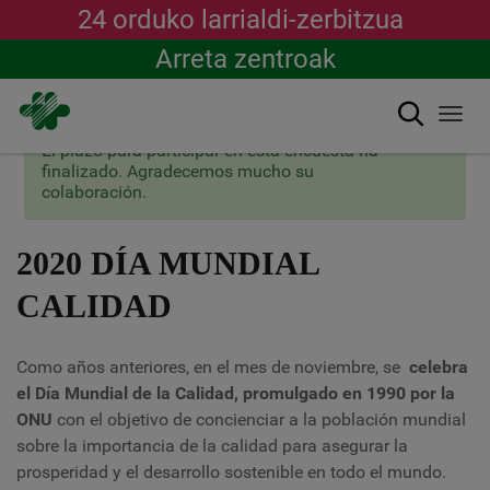
24 orduko larrialdi-zerbitzua
Arreta zentroak
Bilatu
Togg
navi
×
Mezu
El plazo para participar en esta encuesta ha
Skip
egoera
finalizado. Agradecemos mucho su
to
colaboración.
main
content
2020 DÍA MUNDIAL
CALIDAD
Como años anteriores, en el mes de noviembre, se
celebra
el Día Mundial de la Calidad, promulgado en 1990 por la
ONU
con el objetivo de concienciar a la población mundial
sobre la importancia de la calidad para asegurar la
prosperidad y el desarrollo sostenible en todo el mundo.