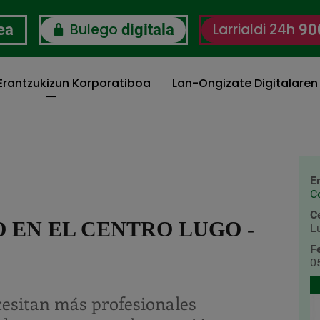
Bulego
Larrialdi 24h
ea
digitala
90
 Erantzukizun Korporatiboa
Lan-Ongizate Digitalaren
E
C
C
 EN EL CENTRO LUGO -
L
F
0
esitan más profesionales