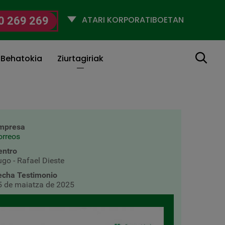
Selecciona
0 269 269
un
perfil
Bilatu
 Behatokia
Ziurtagiriak
mpresa
orreos
entro
ugo - Rafael Dieste
echa Testimonio
5 de maiatza de 2025