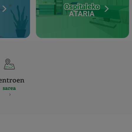
Ospitaleko
ATARIA
entroen
sarea
S