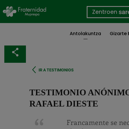
Zentroen
sar
Antolakuntza
Gizarte
Skip
to
Partekatu
main
content
IR A TESTIMONIOS
TESTIMONIO ANÓNIMO
RAFAEL DIESTE
Francamente se nec