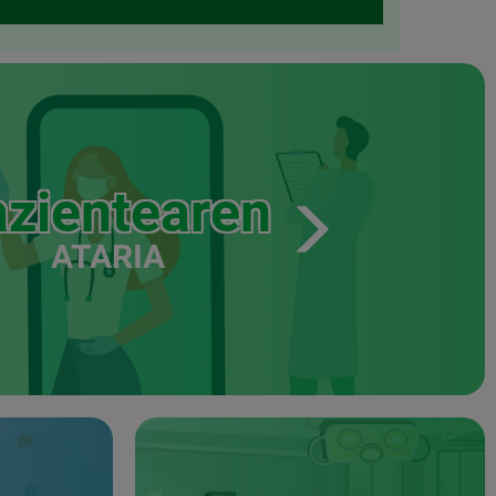
zientearen
ATARIA