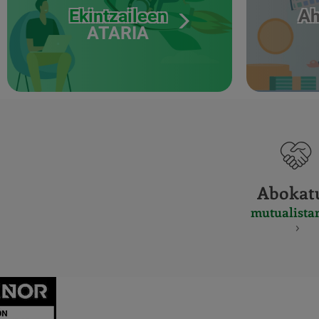
Ekintzaileen
Ah
ATARIA
Abokat
mutualista