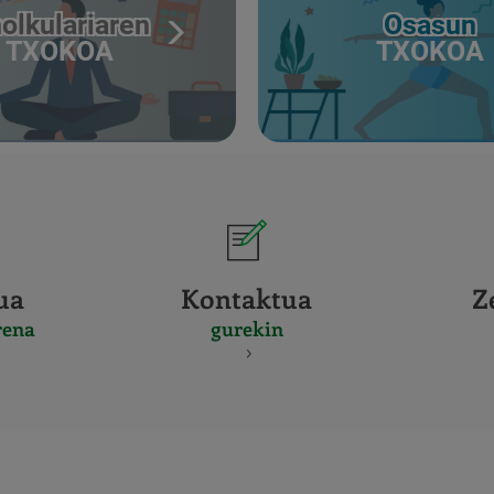
olkulariaren
Osasun
TXOKOA
TXOKOA
ua
Kontaktua
Z
rena
gurekin
CERTIFICADO
Y