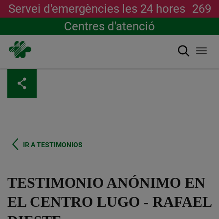
Servei d'emergències les 24 hores
269
Centres d'atenció
Cerca
Togg
navi
Vés
al
contingut
IR A TESTIMONIOS
TESTIMONIO ANÓNIMO EN
EL CENTRO LUGO - RAFAEL