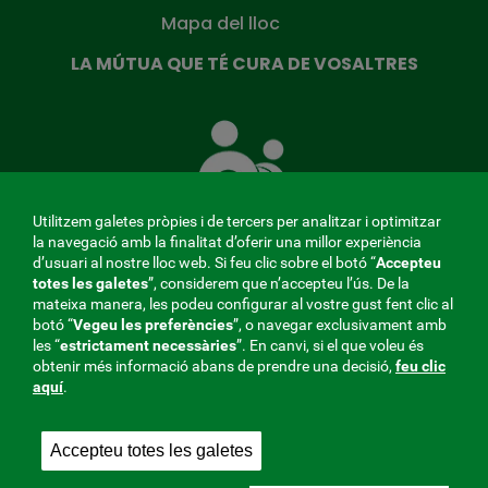
Mapa del lloc
LA MÚTUA QUE TÉ CURA DE VOSALTRES
La
Mútua
que
té
cura
Utilitzem galetes pròpies i de tercers per analitzar i optimitzar
de
la navegació amb la finalitat d’oferir una millor experiència
tu
d’usuari al nostre lloc web. Si feu clic sobre el botó “
Accepteu
totes les galetes
”, considerem que n’accepteu l’ús. De la
mateixa manera, les podeu configurar al vostre gust fent clic al
MENÚ
botó “
Vegeu les preferències
”, o navegar exclusivament amb
les “
estrictament
necessàries
”. En canvi, si el que voleu és
REDES
obtenir més informació abans de prendre una decisió,
feu clic
aquí
.
SOCIALES
Perfil del contractant
|
Cookies
|
Avís legal
|
Privacitat
V20
Accepteu totes les galetes
Mútua col·laboradora amb la Seguretat Social, 275.
Fraternidad-Muprespa 2026