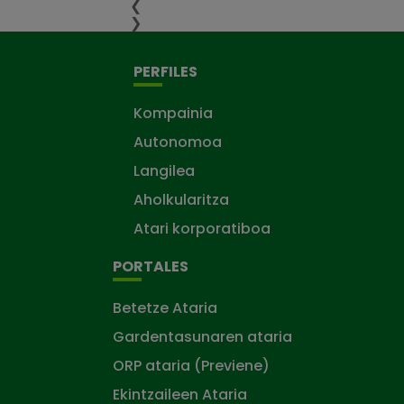
❮
❯
PERFILES
Kompainia
Autonomoa
Langilea
Aholkularitza
Atari korporatiboa
PORTALES
Betetze Ataria
Gardentasunaren ataria
ORP ataria (Previene)
Ekintzaileen Ataria