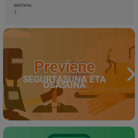
BERTSIOA
1
Previene
SEGURTASUNA ETA
OSASUNA