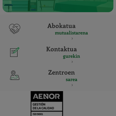
Abokatua
mutualistarena
Kontaktua
gurekin
Zentroen
sarea
CERTIFICADO
Y