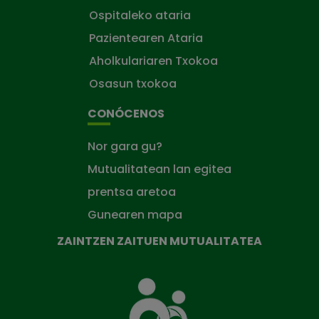
Ospitaleko ataria
Pazientearen Ataria
Aholkulariaren Txokoa
Osasun txokoa
CONÓCENOS
Nor gara gu?
Mutualitatean lan egitea
prentsa aretoa
Gunearen mapa
ZAINTZEN ZAITUEN MUTUALITATEA
Zaintzen
zaituen
Mutua