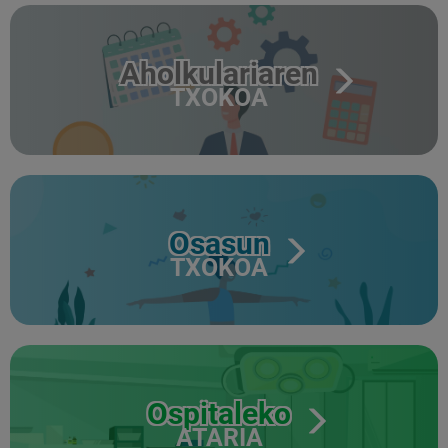
Aholkulariaren
TXOKOA
Osasun
TXOKOA
Ospitaleko
ATARIA