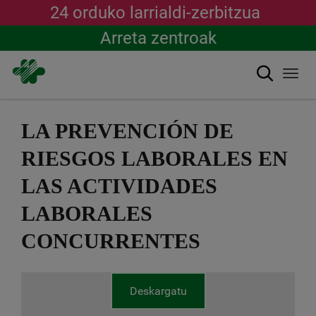
24 orduko larrialdi-zerbitzua
Arreta zentroak
Bilatu
Togg
navi
Skip
to
LA PREVENCIÓN DE
main
content
RIESGOS LABORALES EN
LAS ACTIVIDADES
LABORALES
CONCURRENTES
Deskargatu