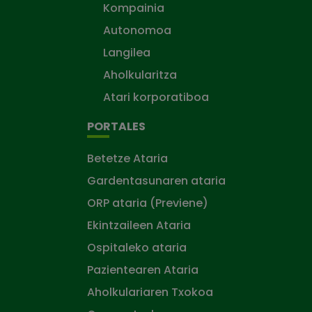
Kompainia
Autonomoa
Langilea
Aholkularitza
Atari korporatiboa
PORTALES
Betetze Ataria
Gardentasunaren ataria
ORP ataria (Previene)
Ekintzaileen Ataria
Ospitaleko ataria
Pazientearen Ataria
Aholkulariaren Txokoa