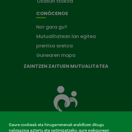
Osasun txokoa
CONÓCENOS
Nor gara gu?
Mutualitatean lan egitea
prentsa aretoa
Gunearen mapa
ZAINTZEN ZAITUEN MUTUALITATEA
Zaintzen
zaituen
Mutua
Geure cookieak eta hirugarrenenak erabiltzen ditugu
nabigazioa aztertu eta optimizatzeko, gure webgunean