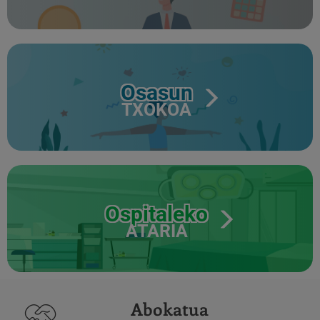
Osasun
TXOKOA
Ospitaleko
ATARIA
Abokatua