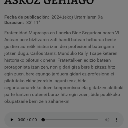
Fecha de publicación
2024.(eko) Urtarrilaren 9a
Duracion
33' 11''
Fraternidad-Muprespa-en Laneko Bide Segurtasunaren VI.
Astean bere bizitzaren zati handi batean helburua beste
guztien aurretik iristea izan den profesional batengana
jotzen dugu. Carlos Sainz, Munduko Rally Txapelketaren
historiako piloturik onena, Fratertalk-en edizio batean
protagonista izan zen, non gidari gisa bere bizitzaz hitz
egin zuen, bere egungo jarduera gidari ez-profesionalei
pilatutako ekipajearekin laguntzeaz, bide-
segurtasunarekiko duen konpromisoa eta gidatzen aktiboki
parte hartzen dutenei buruz hitz egin zuen, bide publikoko
okupatzaile berri zein zaharrekin.