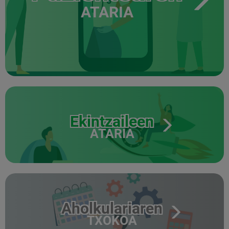
ATARIA
Ekintzaileen
ATARIA
Aholkulariaren
TXOKOA