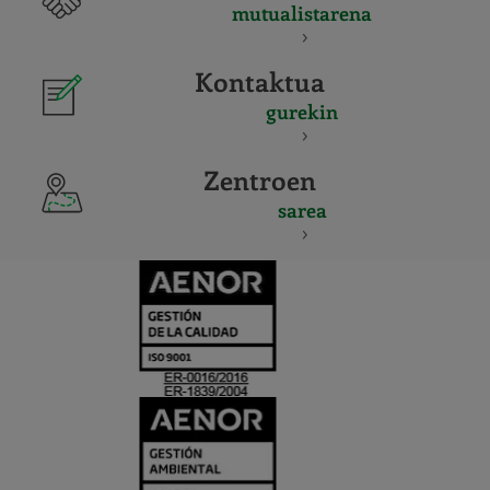
mutualistarena
Kontaktua
gurekin
Zentroen
sarea
CERTIFICADO
Y
ACREDITACIO