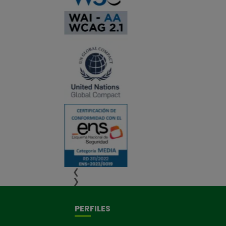
❮
❯
PERFILES