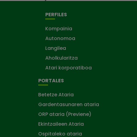
PERFILES
Kompainia
Autonomoa
Langilea
Aholkularitza
Atari korporatiboa
PORTALES
Betetze Ataria
Gardentasunaren ataria
ORP ataria (Previene)
Ekintzaileen Ataria
Ospitaleko ataria