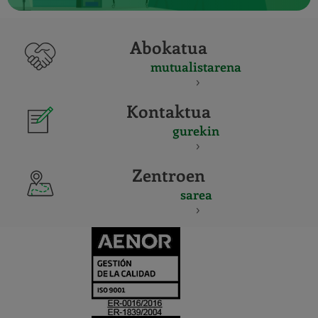
Abokatua
mutualistarena
Kontaktua
gurekin
Zentroen
sarea
CERTIFICADO
Y
ACREDITACIO