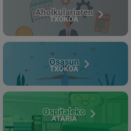
Aholkulariaren
TXOKOA
Osasun
TXOKOA
Ospitaleko
ATARIA