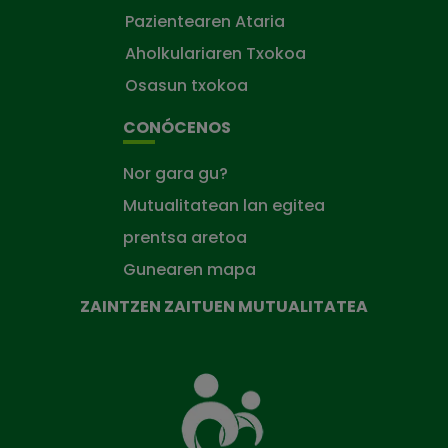
Pazientearen Ataria
Aholkulariaren Txokoa
Osasun txokoa
CONÓCENOS
Nor gara gu?
Mutualitatean lan egitea
prentsa aretoa
Gunearen mapa
ZAINTZEN ZAITUEN MUTUALITATEA
Zaintzen
zaituen
Mutua