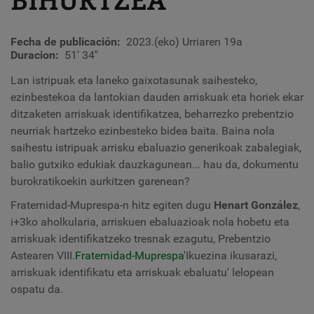
Fecha de publicación
2023.(eko) Urriaren 19a
Duracion
51' 34''
Lan istripuak eta laneko gaixotasunak saihesteko,
ezinbestekoa da lantokian dauden arriskuak eta horiek ekar
ditzaketen arriskuak identifikatzea, beharrezko prebentzio
neurriak hartzeko ezinbesteko bidea baita. Baina nola
saihestu istripuak arrisku ebaluazio generikoak zabalegiak,
balio gutxiko edukiak dauzkagunean... hau da, dokumentu
burokratikoekin aurkitzen garenean?
Fraternidad-Muprespa-n hitz egiten dugu
Henart González
,
i+3ko aholkularia, arriskuen ebaluazioak nola hobetu eta
arriskuak identifikatzeko tresnak ezagutu, Prebentzio
Astearen VIII.
Fraternidad-Muprespa
'Ikuezina ikusarazi,
arriskuak identifikatu eta arriskuak ebaluatu' lelopean
ospatu da.