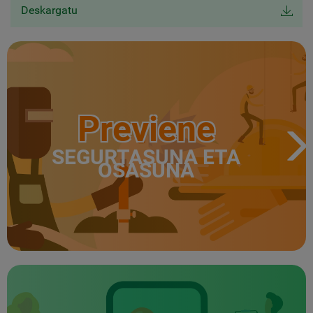
Deskargatu
Previene
SEGURTASUNA ETA
OSASUNA