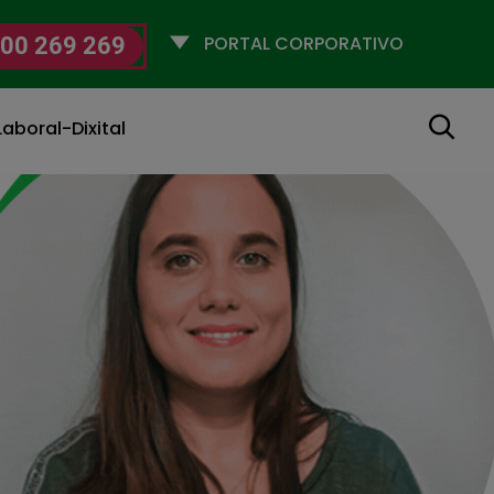
Selecciona
00 269 269
un
perfil
Buscar
aboral-Dixital