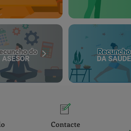
ecuncho do
Recuncho
ASESOR
DA SAÚDE
do
Contacte