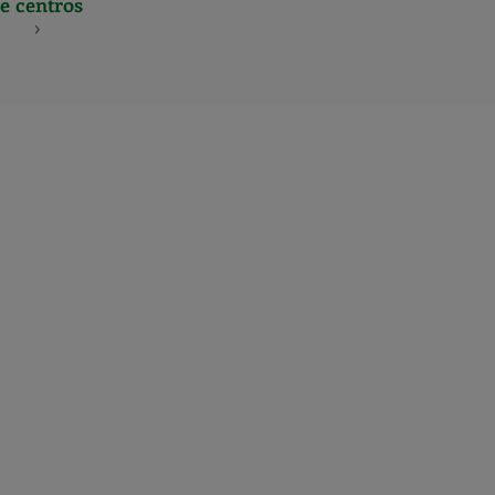
e centros
S
NES