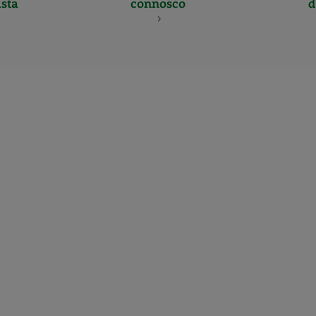
sta
connosco
d
CERTIFICADO
Y
ACREDITACIO