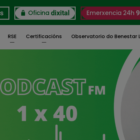
Oficina
Emerxencia 24h
os
dixital
9
RSE
Certificacións
Observatorio do Benestar L