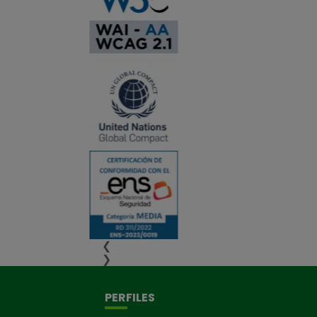
❮
❯
PERFILES