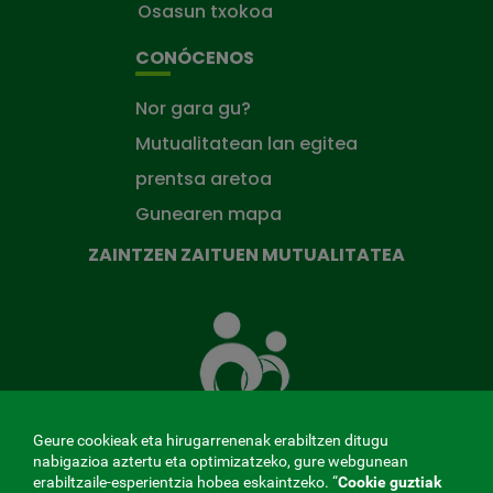
Osasun txokoa
CONÓCENOS
Nor gara gu?
Mutualitatean lan egitea
prentsa aretoa
Gunearen mapa
ZAINTZEN ZAITUEN MUTUALITATEA
Zaintzen
zaituen
Mutua
Geure cookieak eta hirugarrenenak erabiltzen ditugu
nabigazioa aztertu eta optimizatzeko, gure webgunean
erabiltzaile-esperientzia hobea eskaintzeko. “
Cookie guztiak