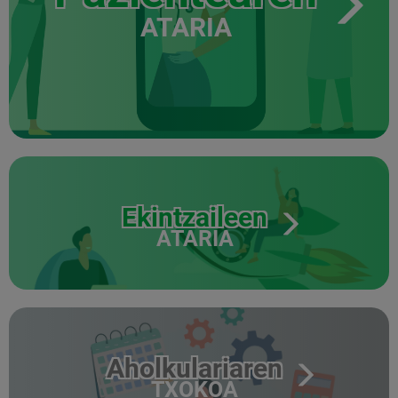
ATARIA
Ekintzaileen
ATARIA
Aholkulariaren
TXOKOA