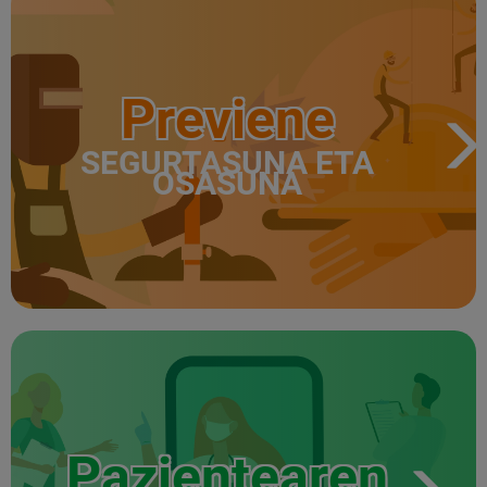
Previene
SEGURTASUNA ETA
OSASUNA
Pazientearen