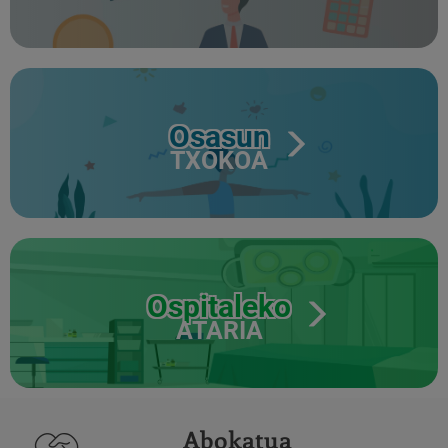
Osasun
TXOKOA
Ospitaleko
ATARIA
Abokatua