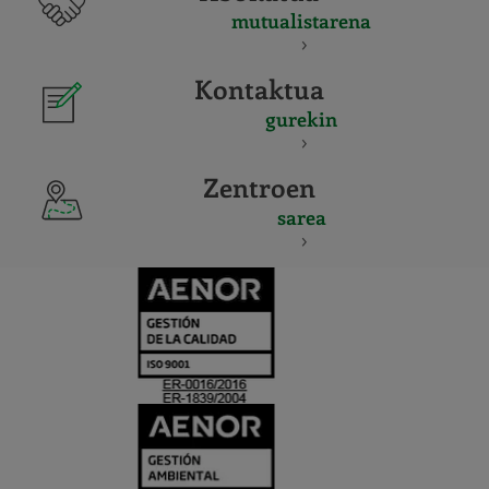
mutualistarena
Kontaktua
gurekin
Zentroen
sarea
CERTIFICADO
Y
ACREDITACIO