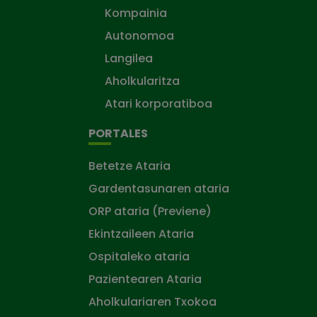
Kompainia
Autonomoa
Langilea
Aholkularitza
Atari korporatiboa
PORTALES
Betetze Ataria
Gardentasunaren ataria
ORP ataria (Previene)
Ekintzaileen Ataria
Ospitaleko ataria
Pazientearen Ataria
Aholkulariaren Txokoa