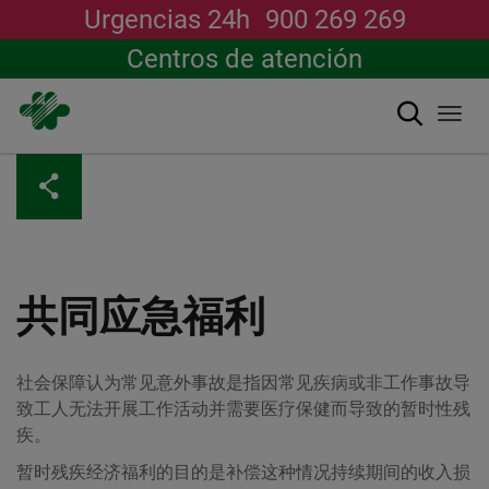
Urgencias 24h
900 269 269
Centros de atención
搜索
Togg
navi
跳
转
到
主
要
内
容
共同应急福利
社会保障认为常见意外事故是指因常见疾病或非工作事故导
致工人无法开展工作活动并需要医疗保健而导致的暂时性残
疾。
暂时残疾经济福利的目的是补偿这种情况持续期间的收入损