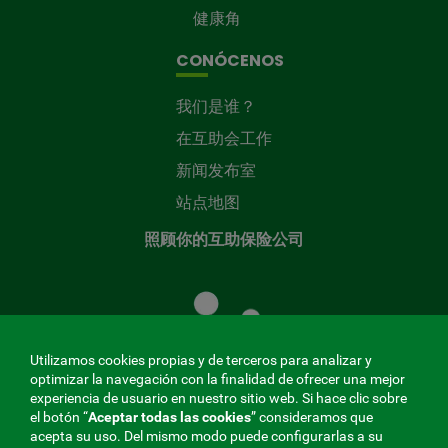
健康角
CONÓCENOS
我们是谁？
在互助会工作
新闻发布室
站点地图
照顾你的互助保险公司
照
顾
您
的
Utilizamos cookies propias y de terceros para analizar y
共
optimizar la navegación con la finalidad de ofrecer una mejor
同
experiencia de usuario en nuestro sitio web. Si hace clic sobre
el botón “
Aceptar todas las cookies
” consideramos que
基
acepta su uso. Del mismo modo puede configurarlas a su
金