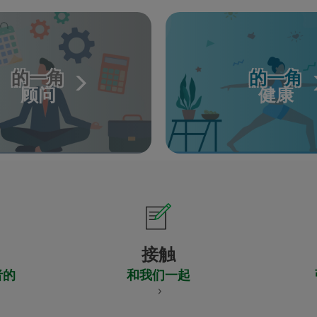
的一角
的一角
顾问
健康
接触
者的
和我们一起