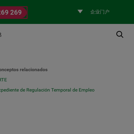
Selecciona
269 269
un
perfil
搜索
书
onceptos relacionados
RTE
xpediente de Regulación Temporal de Empleo