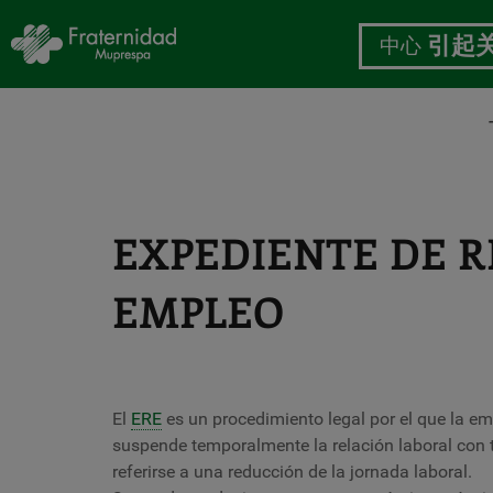
中心
引起
跳
转
到
主
EXPEDIENTE DE 
要
内
容
EMPLEO
El
ERE
es un procedimiento legal por el que la em
suspende temporalmente la relación laboral con 
referirse a una reducción de la jornada laboral.