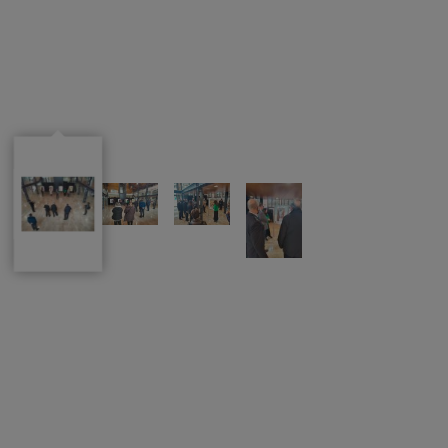
milio
ascuñana