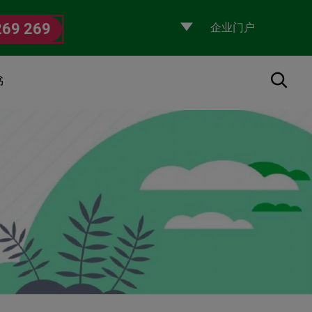
Selecciona
269 269
un
perfil
搜索
书