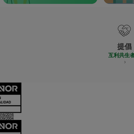
提倡
互利共生