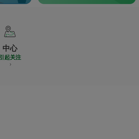
中心
引起关注
S
NES