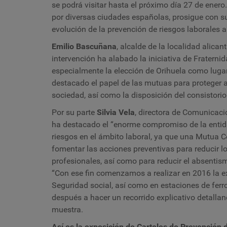
se podrá visitar hasta el próximo día 27 de ener
por diversas ciudades españolas, prosigue con su 
evolución de la prevención de riesgos laborales a 
Emilio Bascuñana
, alcalde de la localidad alica
intervención ha alabado la iniciativa de Fratern
especialmente la elección de Orihuela como luga
destacado el papel de las mutuas para proteger a 
sociedad, así como la disposición del consistorio
Por su parte
Silvia Vela
, directora de Comunicaci
ha destacado el “enorme compromiso de la entidad 
riesgos en el ámbito laboral, ya que una Mutua C
fomentar las acciones preventivas para reducir l
profesionales, así como para reducir el absentism
“Con ese fin comenzamos a realizar en 2016 la ex
Seguridad social, así como en estaciones de ferr
después a hacer
un recorrido explicativo detallan
muestra.
Así es la exposición de Carteles de Prevención d