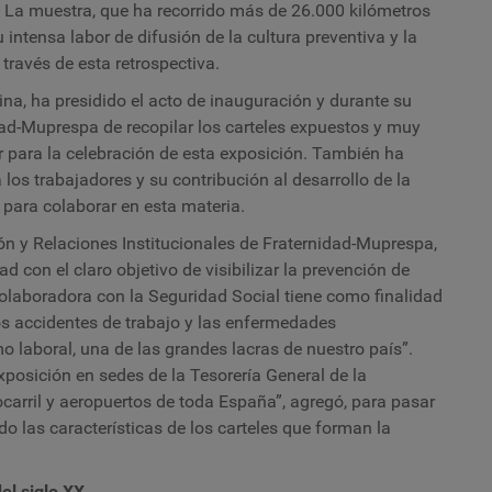
o. La muestra, que ha recorrido más de 26.000 kilómetros
E
B
intensa labor de difusión de la cultura preventiva y la
través de esta retrospectiva.
ntina, ha presidido el acto de inauguración y durante su
idad-Muprespa de recopilar los carteles expuestos y muy
r para la celebración de esta exposición. También ha
los trabajadores y su contribución al desarrollo de la
 para colaborar en esta materia.
ón y Relaciones Institucionales de Fraternidad-Muprespa,
con el claro objetivo de visibilizar la prevención de
olaboradora con la Seguridad Social tiene como finalidad
os accidentes de trabajo y las enfermedades
o laboral, una de las grandes lacras de nuestro país”.
posición en sedes de la Tesorería General de la
ocarril y aeropuertos de toda España”, agregó, para pasar
do las características de los carteles que forman la
el siglo XX