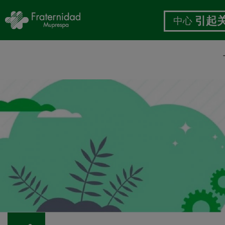
中心
引起
跳
转
到
主
要
内
容