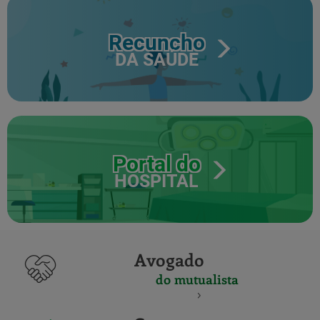
Recuncho
DA SAÚDE
Portal do
HOSPITAL
Avogado
do mutualista