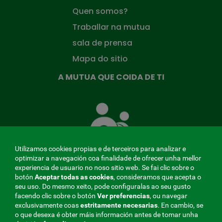
Quen somos?
Traballar na mutua
sala de prensa
Mapa do sitio
A MUTUA QUE COIDA DE TI
A
Mutua
que
te
coida
Utilizamos cookies propias e de terceiros para analizar e
optimizar a navegación coa finalidade de ofrecer unha mellor
experiencia de usuario no noso sitio web. Se fai clic sobre o
botón
Aceptar todas as cookies
, consideramos que acepta o
seu uso. Do mesmo xeito, pode configuralas ao seu gusto
MENÚ
facendo clic sobre o botón
Ver preferencias
, ou navegar
exclusivamente coas
estritamente
necesarias
. En cambio, se
REDES
o que desexa é obter máis información antes de tomar unha