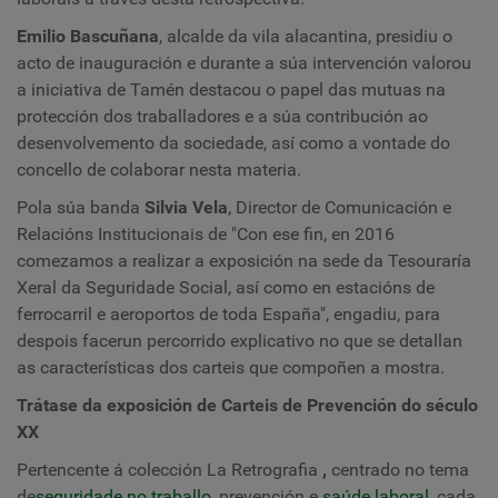
Emilio Bascuñana
, alcalde da vila alacantina, presidiu o
acto de inauguración e durante a súa intervención valorou
a iniciativa de Tamén destacou o papel das mutuas na
protección dos traballadores e a súa contribución ao
desenvolvemento da sociedade, así como a vontade do
concello de colaborar nesta materia.
Pola súa banda
Silvia Vela
, Director de Comunicación e
Relacións Institucionais de "Con ese fin, en 2016
comezamos a realizar a exposición na sede da Tesouraría
Xeral da Seguridade Social, así como en estacións de
ferrocarril e aeroportos de toda España", engadiu, para
despois facer
un percorrido explicativo no que se detallan
as características dos carteis que compoñen a mostra.
Trátase da exposición de Carteis de Prevención do século
XX
Pertencente á colección La Retrografia
,
centrado no tema
de
seguridade no traballo
, prevención e
saúde laboral
, cada