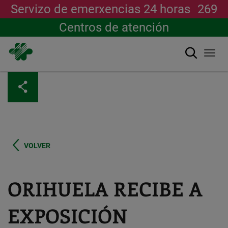
Servizo de emerxencias 24 horas
269
Centros de atención
Buscar
Togg
navi
Ir
o
contido
principal
VOLVER
ORIHUELA RECIBE A
EXPOSICIÓN