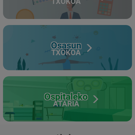
TXOKOA
Osasun
TXOKOA
Ospitaleko
ATARIA