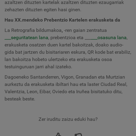
azaltzen dituzten kartelak azaltzen dituzten ezaugarriak
zehazten dituzten
egiten hasi ginen.
Hau XX.mendeko Prebentzio Kartelen erakusketa da
La Retrografia bildumakoa
,
-ren gaian zentratua
___seguritatean lana
, prebentzioa eta ___
___osasuna lana
,
erakusketa osatzen duen kartel bakoitzak, doako audio-
gida bat jartzen du bisitariaren eskura, QR kode bat erabiliz,
lan bakoitza hobeto ulertzeko eta erakusketa osoa
testuinguruan jarri ahal izateko.
Dagoeneko Santanderren, Vigon, Granadan eta Murtzian
aurkeztu da erakusketa ibiltari hau eta laster Ciudad Real,
Valentzia, Leon, Eibar, Oviedo eta Iruñea bisitatuko ditu,
besteak beste.
Zer iruditu zaizu eduki hau?