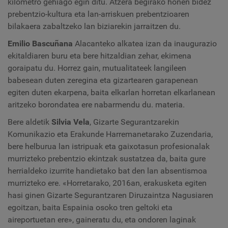
kilometro gehiago egin ditu. Atzera begirako honen bidez
prebentzio-kultura eta lan-arriskuen prebentzioaren
bilakaera zabaltzeko lan biziarekin jarraitzen du.
Emilio Bascuñana
Alacanteko alkatea izan da inaugurazio
ekitaldiaren buru eta bere hitzaldian zehar, ekimena
goraipatu du. Horrez gain, mutualitateek langileen
babesean duten zeregina eta gizartearen garapenean
egiten duten ekarpena, baita elkarlan horretan elkarlanean
aritzeko borondatea ere nabarmendu du. materia.
Bere aldetik
Silvia Vela
, Gizarte Segurantzarekin
Komunikazio eta Erakunde Harremanetarako Zuzendaria,
bere helburua lan istripuak eta gaixotasun profesionalak
murrizteko prebentzio ekintzak sustatzea da, baita gure
herrialdeko izurrite handietako bat den lan absentismoa
murrizteko ere. «Horretarako, 2016an, erakusketa egiten
hasi ginen Gizarte Segurantzaren Diruzaintza Nagusiaren
egoitzan, baita Espainia osoko tren geltoki eta
aireportuetan ere», gaineratu du, eta ondoren
laginak