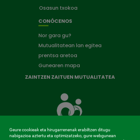
Osasun txokoa
CONÓCENOS
Nor gara gu?
Mutualitatean lan egitea
prentsa aretoa
Gunearen mapa
ZAINTZEN ZAITUEN MUTUALITATEA
Zaintzen
zaituen
Mutua
Geure cookieak eta hirugarrenenak erabiltzen ditugu
nabigazioa aztertu eta optimizatzeko, gure webgunean