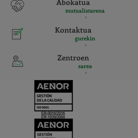
Abokatua
mutualistarena
Kontaktua
gurekin
Zentroen
sarea
CERTIFICADO
Y
ACREDITACIO