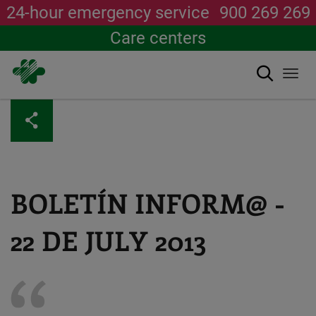
24-hour emergency service
900 269 269
Care centers
Search
Togg
navi
Skip
to
main
content
BOLETÍN INFORM@ -
22 DE JULY 2013