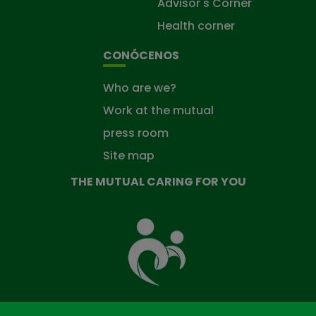
Advisor's Corner
Health corner
CONÓCENOS
Who are we?
Work at the mutual
press room
Site map
THE MUTUAL CARING FOR YOU
The
Mutual
Fund
that
takes
care
of