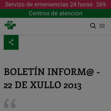
Servizo de emerxencias 24 horas
269
Centros de atención
Buscar
Togg
navi
Ir
o
contido
principal
BOLETÍN INFORM@ -
22 DE XULLO 2013