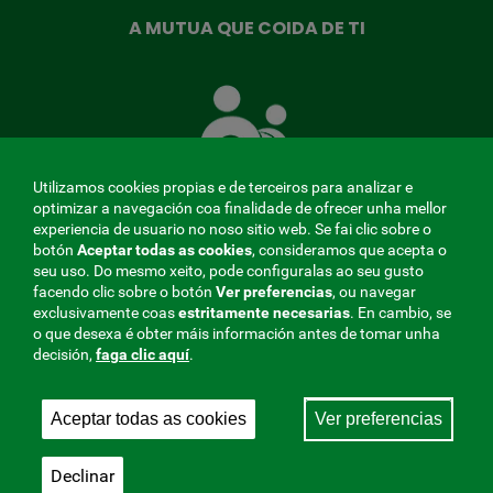
A MUTUA QUE COIDA DE TI
A
Mutua
que
te
coida
Utilizamos cookies propias e de terceiros para analizar e
optimizar a navegación coa finalidade de ofrecer unha mellor
experiencia de usuario no noso sitio web. Se fai clic sobre o
botón
Aceptar todas as cookies
, consideramos que acepta o
seu uso. Do mesmo xeito, pode configuralas ao seu gusto
MENÚ
facendo clic sobre o botón
Ver preferencias
, ou navegar
exclusivamente coas
estritamente
necesarias
. En cambio, se
REDES
o que desexa é obter máis información antes de tomar unha
decisión,
faga clic aquí
.
SOCIALES
Perfil do contratante
|
Cookies
|
Aviso legal
|
Privacidade
V20
Aceptar todas as cookies
Ver preferencias
Mutua Colaboradora coa Seguridade Social, 275.
Fraternidad-Muprespa 2026
Declinar