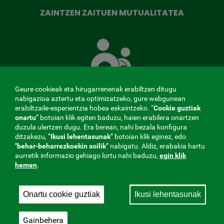
ZAINTZEN ZAITUEN MUTUALITATEA
Zaintzen
zaituen
Mutua
Geure cookieak eta hirugarrenenak erabiltzen ditugu
nabigazioa aztertu eta optimizatzeko, gure webgunean
erabiltzaile-esperientzia hobea eskaintzeko. “
Cookie guztiak
onartu
” botoian klik egiten baduzu, haien erabilera onartzen
MENÚ
duzula ulertzen dugu. Era berean, nahi bezala konfigura
ditzakezu, ”
Ikusi lehentasunak
” botoian klik eginez, edo
REDES
"behar-beharrezkoekin
soilik
” nabigatu. Aldiz, erabakia hartu
aurretik informazio gehiago lortu nahi baduzu,
egin klik
SOCIALES
hemen
.
Kontratatzailearen profila
|
Cookies
|
Lege-oharra
|
V20
Pribatutasun-politika
Onartu cookie guztiak
Ikusi lehentasunak
Gizarte Segurantzarekin lan egiten duen
Mutualitatea, 275. Fraternidad-Muprespa 2026
Gainbehera