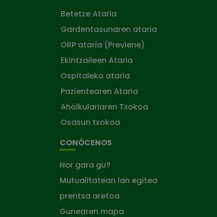
Betetze Ataria
Gardentasunaren ataria
ORP ataria (Previene)
Ekintzaileen Ataria
Ospitaleko ataria
Pazientearen Ataria
Aholkulariaren Txokoa
Osasun txokoa
CONÓCENOS
Nor gara gu?
Mutualitatean lan egitea
prentsa aretoa
Gunearen mapa