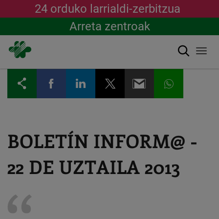
24 orduko larrialdi-zerbitzua
Arreta zentroak
Bilatu
Togg
navi
Skip
to
main
content
BOLETÍN INFORM@ -
22 DE UZTAILA 2013