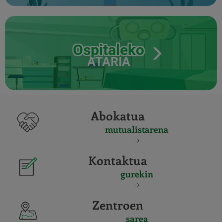
Ospitaleko
ATARIA
Abokatua
mutualistarena
Kontaktua
gurekin
Zentroen
sarea