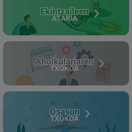
Ekintzaileen
ATARIA
Aholkulariaren
TXOKOA
Osasun
TXOKOA