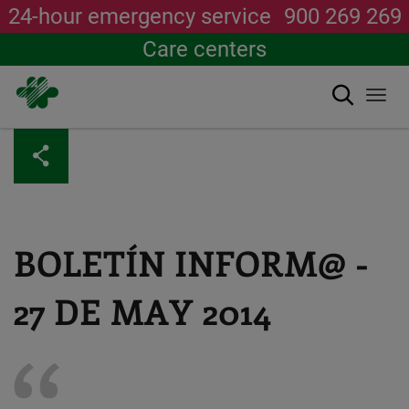
24-hour emergency service
900 269 269
Care centers
Search
Togg
navi
Skip
to
main
content
BOLETÍN INFORM@ -
27 DE MAY 2014