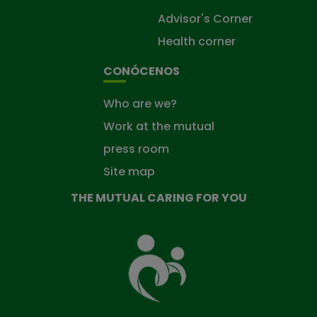
Advisor's Corner
Health corner
CONÓCENOS
Who are we?
Work at the mutual
press room
Site map
THE MUTUAL CARING FOR YOU
The
Mutual
Fund
that
takes
care