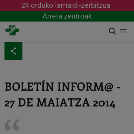
24 orduko larrialdi-zerbitzua
Arreta zentroak
Bilatu
Togg
navi
Skip
to
main
content
BOLETÍN INFORM@ -
27 DE MAIATZA 2014