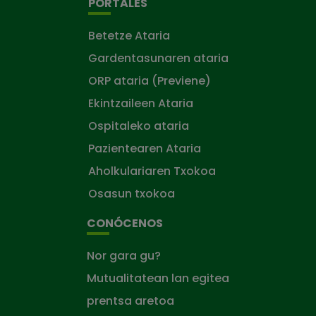
PORTALES
Betetze Ataria
Gardentasunaren ataria
ORP ataria (Previene)
Ekintzaileen Ataria
Ospitaleko ataria
Pazientearen Ataria
Aholkulariaren Txokoa
Osasun txokoa
CONÓCENOS
Nor gara gu?
Mutualitatean lan egitea
prentsa aretoa