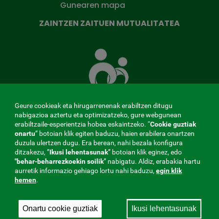
Gunearen mapa
ZAINTZEN ZAITUEN MUTUALITATEA
Zaintzen
zaituen
Mutua
Geure cookieak eta hirugarrenenak erabiltzen ditugu
nabigazioa aztertu eta optimizatzeko, gure webgunean
erabiltzaile-esperientzia hobea eskaintzeko. “
Cookie guztiak
MENÚ
onartu
” botoian klik egiten baduzu, haien erabilera onartzen
duzula ulertzen dugu. Era berean, nahi bezala konfigura
ditzakezu, ”
Ikusi lehentasunak
REDES
” botoian klik eginez, edo
"behar-beharrezkoekin
soilik
” nabigatu. Aldiz, erabakia hartu
aurretik informazio gehiago lortu nahi baduzu,
egin klik
SOCIALES
hemen
.
Kontratatzailearen profila
|
Cookies
|
Lege-oharra
|
V20
Pribatutasun-politika
Onartu cookie guztiak
Ikusi lehentasunak
Gizarte Segurantzarekin lan egiten duen