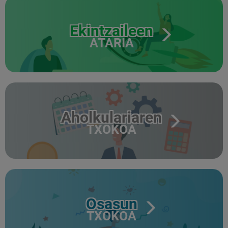
Ekintzaileen
ATARIA
Aholkulariaren
TXOKOA
Osasun
TXOKOA