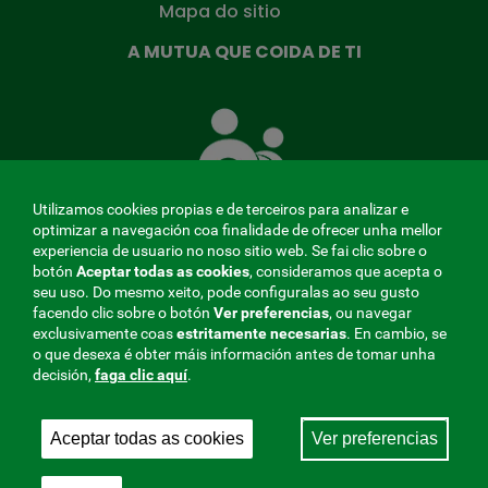
Mapa do sitio
A MUTUA QUE COIDA DE TI
A
Mutua
que
te
coida
Utilizamos cookies propias e de terceiros para analizar e
optimizar a navegación coa finalidade de ofrecer unha mellor
experiencia de usuario no noso sitio web. Se fai clic sobre o
botón
Aceptar todas as cookies
, consideramos que acepta o
seu uso. Do mesmo xeito, pode configuralas ao seu gusto
MENÚ
facendo clic sobre o botón
Ver preferencias
, ou navegar
exclusivamente coas
estritamente
necesarias
. En cambio, se
REDES
o que desexa é obter máis información antes de tomar unha
decisión,
faga clic aquí
.
SOCIALES
Perfil do contratante
|
Cookies
|
Aviso legal
|
Privacidade
V20
Aceptar todas as cookies
Ver preferencias
Mutua Colaboradora coa Seguridade Social, 275.
Fraternidad-Muprespa 2026