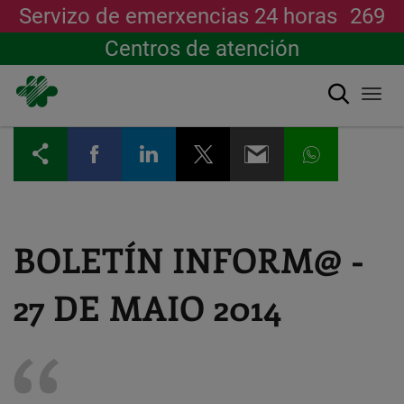
Servizo de emerxencias 24 horas
269
Centros de atención
Buscar
Togg
navi
Ir
o
contido
principal
BOLETÍN INFORM@ -
27 DE MAIO 2014