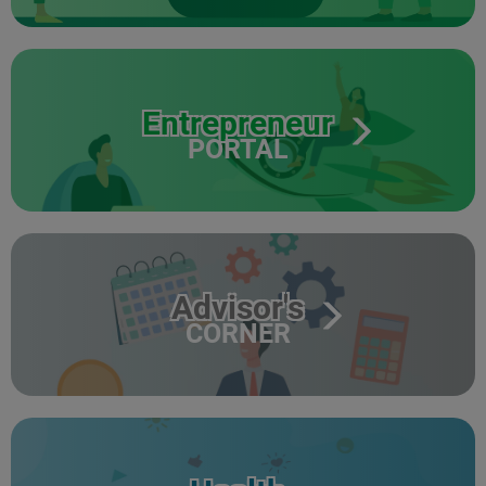
Entrepreneur
PORTAL
Advisor's
CORNER