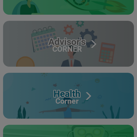
Advisor's
CORNER
Health
Corner