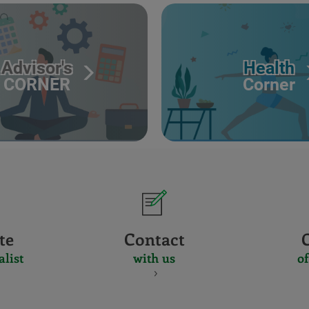
Advisor's
Health
CORNER
Corner
te
Contact
alist
with us
of