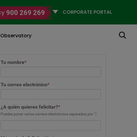
Selecciona
cy
900 269 269
un
perfil
Search
g Observatory
Tu nombre
*
Tu correo electrónico
*
¿A quién quieres felicitar?
*
Puedes poner varios correos electrónicos separados por ",".