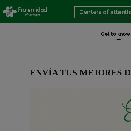
Centers
of attenti
Get to know
Skip
to
main
content
ENVÍA TUS MEJORES 