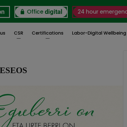
Office
24 hour emergen
on
digital
 us
CSR
Certifications
Labor-Digital Wellbein
DESEOS