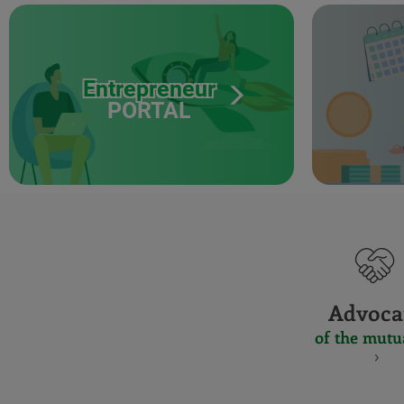
Entrepreneur
PORTAL
Advoca
of the mutu