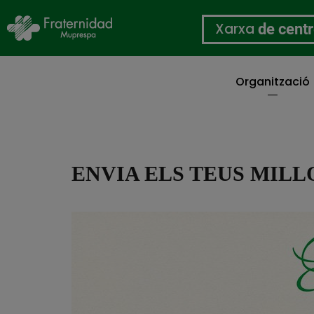
Xarxa
de cent
Organització
Vés
al
contingut
ENVIA ELS TEUS MILL