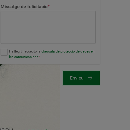
Missatge de felicitació
*
He llegit i accepto la
clàusula de protecció de dades en
les comunicacions
*
Envieu