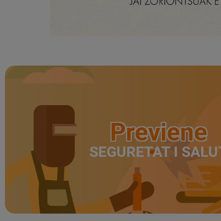
Previene
SEGURETAT I SALU