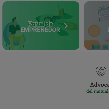
Portal de
EMPRENEDOR
Advoc
del mutual