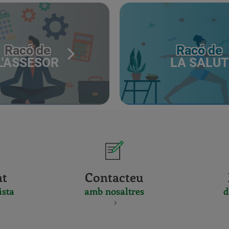
Racó de
Racó de
L'ASSESOR
LA SALUT
at
Contacteu
ista
amb nosaltres
d