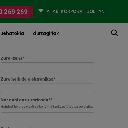
Selecciona
0 269 269
un
perfil
Bilatu
 Behatokia
Ziurtagiriak
Zure izena
*
Zure helbide elektronikoa
*
Nor nahi duzu zoriondu?
*
Hainbat helbide elektroniko ipin ditzakezu "," batez bereizita.