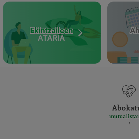
Ekintzaileen
Ah
ATARIA
Abokat
mutualista