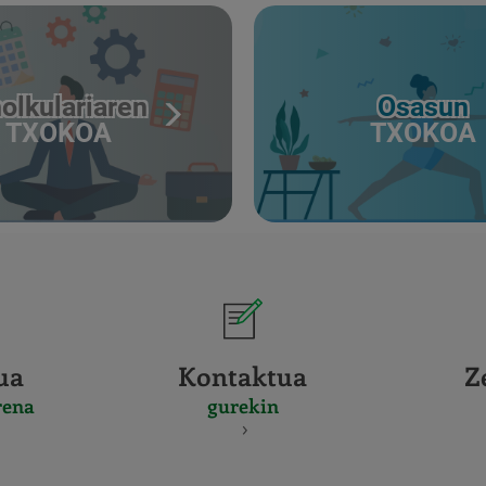
olkulariaren
Osasun
TXOKOA
TXOKOA
ua
Kontaktua
Z
rena
gurekin