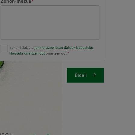
Zorion-mezua
*
Irakurri dut, eta
jakinarazpenetan datuak babesteko
klausula onartzen dut
onartzen dut.
*
Bidali