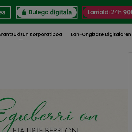
Bulego
Larrialdi 24h
ea
digitala
90
 Erantzukizun Korporatiboa
Lan-Ongizate Digitalaren