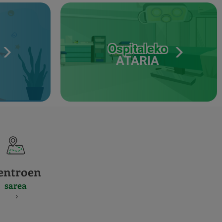
Ospitaleko
ATARIA
entroen
sarea