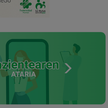
zientearen
ATARIA