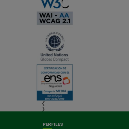
❮
❯
PERFILES