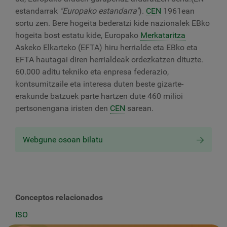
estandarrak
"Europako estandarra"
).
CEN
1961ean
sortu zen. Bere hogeita bederatzi kide nazionalek EBko
hogeita bost estatu kide, Europako
Merkataritza
Askeko Elkarteko (EFTA) hiru herrialde eta EBko eta
EFTA hautagai diren herrialdeak ordezkatzen dituzte.
60.000 aditu tekniko eta enpresa federazio,
kontsumitzaile eta interesa duten beste gizarte-
erakunde batzuek parte hartzen dute 460 milioi
pertsonengana iristen den
CEN
sarean.
Webgune osoan bilatu
Conceptos relacionados
ISO