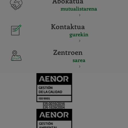
Abokatua
mutualistarena
Kontaktua
gurekin
Zentroen
sarea
CERTIFICADO
Y
ACREDITACIO