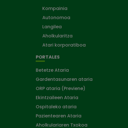
Kompainia
Autonomoa
Langilea
Aholkularitza
Atari korporatiboa
PORTALES
Betetze Ataria
Gardentasunaren ataria
ORP ataria (Previene)
Ekintzaileen Ataria
Ospitaleko ataria
Pazientearen Ataria
Aholkulariaren Txokoa