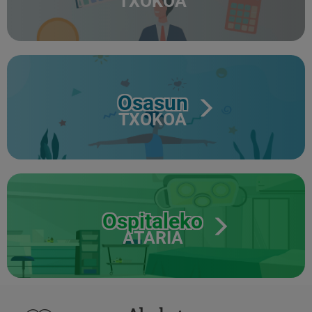
TXOKOA
Osasun
TXOKOA
Ospitaleko
ATARIA