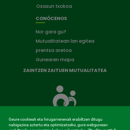
Osasun txokoa
CONÓCENOS
Nor gara gu?
Mutualitatean lan egitea
prentsa aretoa
Gunearen mapa
ZAINTZEN ZAITUEN MUTUALITATEA
Zaintzen
zaituen
Mutua
Geure cookieak eta hirugarrenenak erabiltzen ditugu
nabigazioa aztertu eta optimizatzeko, gure webgunean