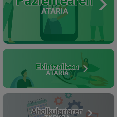
Pazientearen
ATARIA
Ekintzaileen
ATARIA
Aholkulariaren