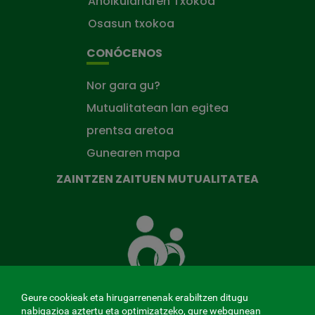
Aholkulariaren Txokoa
Osasun txokoa
CONÓCENOS
Nor gara gu?
Mutualitatean lan egitea
prentsa aretoa
Gunearen mapa
ZAINTZEN ZAITUEN MUTUALITATEA
Zaintzen
zaituen
Mutua
Geure cookieak eta hirugarrenenak erabiltzen ditugu
nabigazioa aztertu eta optimizatzeko, gure webgunean