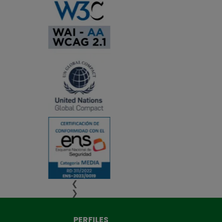
❮
❯
PERFILES