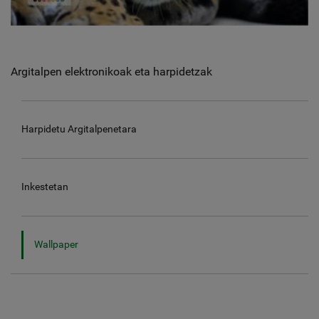
Argitalpen elektronikoak eta harpidetzak
Harpidetu Argitalpenetara
Inkestetan
Wallpaper