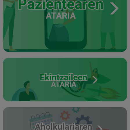
Pazientearen
ATARIA
Ekintzaileen
ATARIA
Aholkulariaren