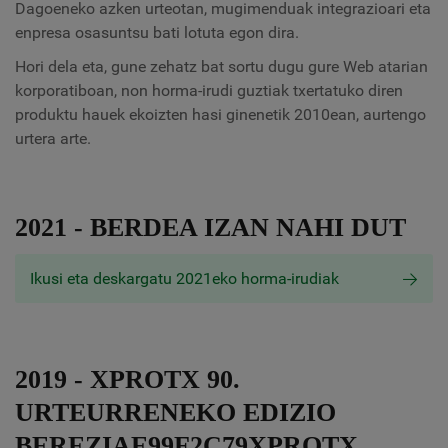
Dagoeneko azken urteotan, mugimenduak integrazioari eta
enpresa osasuntsu bati lotuta egon dira.
Hori dela eta, gune zehatz bat sortu dugu gure Web atarian
korporatiboan, non horma-irudi guztiak txertatuko diren
produktu hauek ekoizten hasi ginenetik 2010ean, aurtengo
urtera arte.
2021 - BERDEA IZAN NAHI DUT
Ikusi eta deskargatu 2021eko horma-irudiak
2019 - XPROTX 90.
URTEURRENEKO EDIZIO
BEREZIAE99F2C79XPROTX