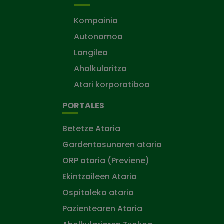
Kompainia
Autonomoa
Langilea
Aholkularitza
Atari korporatiboa
PORTALES
Betetze Ataria
Gardentasunaren ataria
ORP ataria (Previene)
Ekintzaileen Ataria
Ospitaleko ataria
Pazientearen Ataria