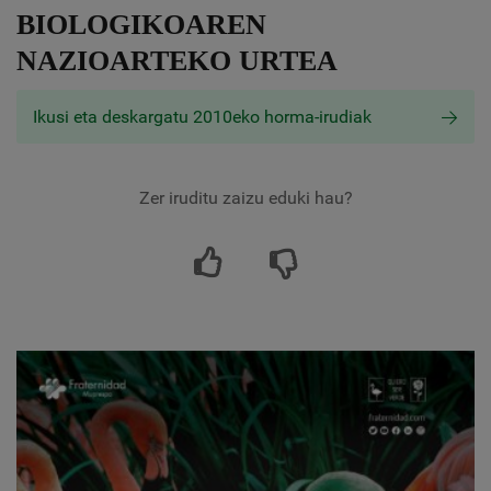
BIOLOGIKOAREN
NAZIOARTEKO URTEA
Ikusi eta deskargatu 2010eko horma-irudiak
Zer iruditu zaizu eduki hau?