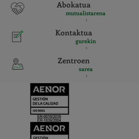
Abokatua
mutualistarena
Kontaktua
gurekin
Zentroen
sarea
CERTIFICADO
Y
ACREDITACIO