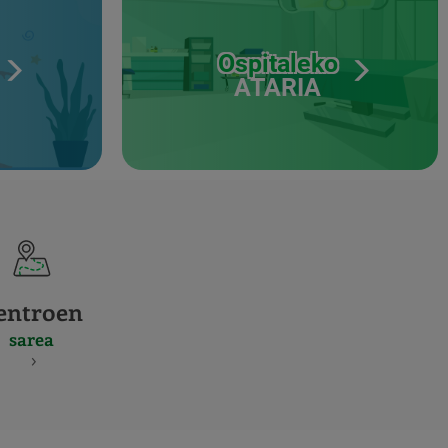
Ospitaleko
ATARIA
entroen
sarea