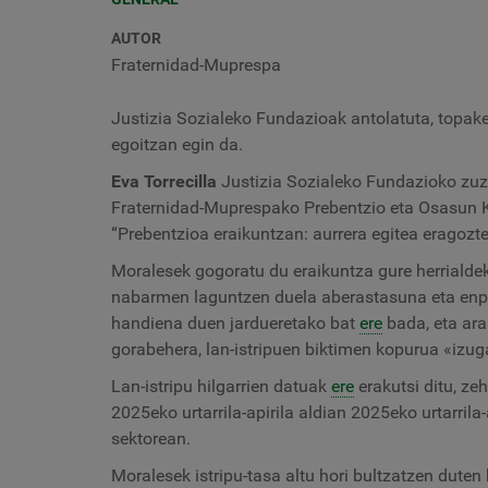
AUTOR
Fraternidad-Muprespa
Justizia Sozialeko Fundazioak antolatuta, topake
egoitzan egin da.
Eva Torrecilla
Justizia Sozialeko Fundazioko zuz
Fraternidad-Muprespako Prebentzio eta Osasun Ku
“Prebentzioa eraikuntzan: aurrera egitea eragozt
Moralesek gogoratu du eraikuntza gure herrialdek
nabarmen laguntzen duela aberastasuna eta enple
handiena duen jardueretako bat
ere
bada, eta ara
gorabehera, lan-istripuen biktimen kopurua «izuga
Lan-istripu hilgarrien datuak
ere
erakutsi ditu, ze
2025eko urtarrila-apirila aldian 2025eko urtarrila
sektorean.
Moralesek istripu-tasa altu hori bultzatzen duten