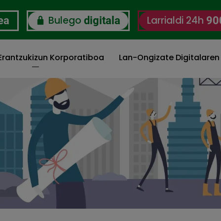
Bulego
Larrialdi 24h
ea
digitala
90
 Erantzukizun Korporatiboa
Lan-Ongizate Digitalaren