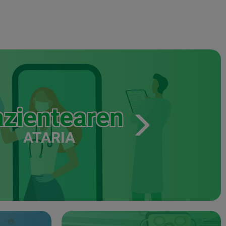
zientearen
ATARIA