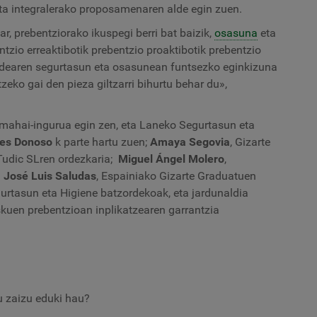
ta integralerako proposamenaren alde egin zuen.
, prebentziorako ikuspegi berri bat baizik,
osasuna
eta
tzio erreaktibotik prebentzio proaktibotik prebentzio
taldearen segurtasun eta osasunean funtsezko eginkizuna
zeko gai den pieza giltzarri bihurtu behar du»,
” mahai-ingurua egin zen, eta Laneko Segurtasun eta
res Donoso
k parte hartu zuen;
Amaya Segovia
, Gizarte
 Tudic SLren ordezkaria;
Miguel Ángel Molero
,
a
José Luis Saludas
, Espainiako Gizarte Graduatuen
urtasun eta Higiene batzordekoak, eta jardunaldia
skuen prebentzioan inplikatzearen garrantzia
tu zaizu eduki hau?