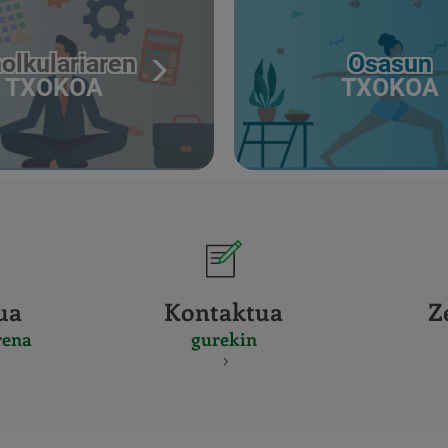
olkulariaren
Osasun
TXOKOA
TXOKOA
ua
Kontaktua
Z
rena
gurekin