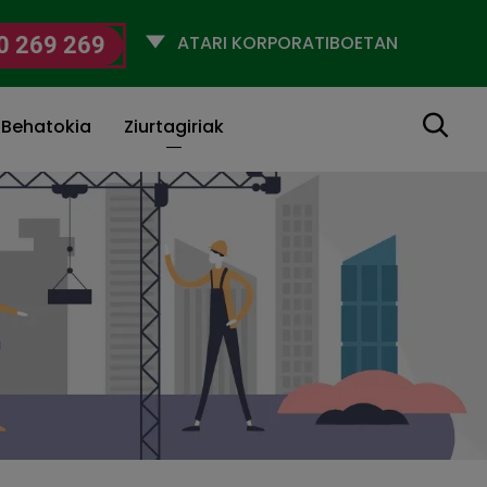
Selecciona
0 269 269
un
perfil
Bilatu
 Behatokia
Ziurtagiriak