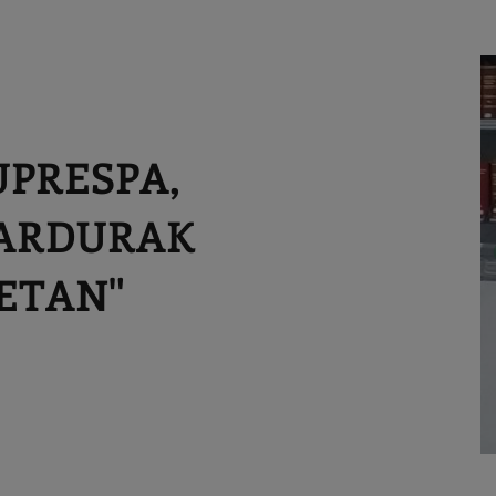
PRESPA,
 ARDURAK
ETAN"
E
To