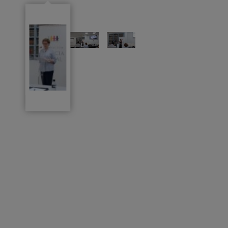
stizia
eraikuntzan
ozialeko
prebentzioare
undazioko
alorrean
residentea,
bideratu
ere
zuen
tzaldian
bere
esku-
hartzea