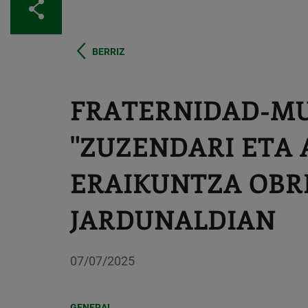
Partekatu
BERRIZ
FRATERNIDAD-MU
"ZUZENDARI ETA
ERAIKUNTZA OBR
JARDUNALDIAN
07/07/2025
GENERAL