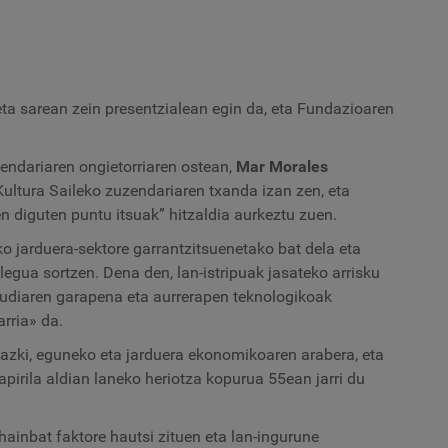
Ju
S
F
p
b
hi
ta sarean zein presentzialean egin da, eta Fundazioaren
endariaren ongietorriaren ostean,
Mar Morales
ltura Saileko zuzendariaren txanda izan zen, eta
en diguten puntu itsuak” hitzaldia aurkeztu zuen.
o jarduera-sektore garrantzitsuenetako bat dela eta
gua sortzen. Dena den, lan-istripuak jasateko arrisku
udiaren garapena eta aurrerapen teknologikoak
rria» da.
hazki, eguneko eta jarduera ekonomikoaren arabera, eta
-apirila aldian laneko heriotza kopurua 55ean jarri du
 hainbat faktore hautsi zituen eta lan-ingurune