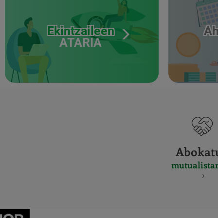
Ekintzaileen
Ah
ATARIA
Abokat
mutualista