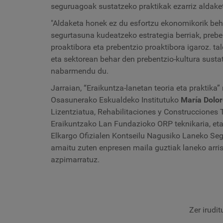
seguruagoak sustatzeko praktikak ezarriz aldake
"Aldaketa honek ez du esfortzu ekonomikorik behar
segurtasuna kudeatzeko estrategia berriak, preben
proaktibora eta prebentzio proaktibora igaroz. 
eta sektorean behar den prebentzio-kultura sustat
nabarmendu du.
Jarraian, “Eraikuntza-lanetan teoria eta praktika
Osasunerako Eskualdeko Institutuko
María Dolo
Lizentziatua, Rehabilitaciones y Construcciones
Eraikuntzako Lan Fundazioko ORP teknikaria, et
Elkargo Ofizialen Kontseilu Nagusiko Laneko Seg
amaitu zuten enpresen maila guztiak laneko arri
azpimarratuz.
Zer irudi