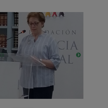
va
Mar
rrecilla,
Moralesek