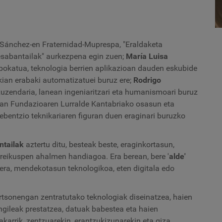
 Sánchez-en Fraternidad-Muprespa, "Eraldaketa
esabantailak" aurkezpena egin zuen;
María Luisa
okatua, teknologia berrien aplikazioan dauden eskubide
okian erabaki automatizatuei buruz ere;
Rodrigo
zendaria, lanean ingeniaritzari eta humanismoari buruz
Lan Fundazioaren Lurralde Kantabriako osasun eta
ebentzio teknikariaren figuran duen eraginari buruzko
ntailak
aztertu ditu, besteak beste, eraginkortasun,
urreikuspen ahalmen handiagoa. Era berean, bere '
alde'
lera, mendekotasun teknologikoa, eten digitala edo
tsonengan zentratutako teknologiak diseinatzea, haien
ngileak prestatzea, datuak babestea eta haien
akarrik, zentzuarekin, erantzukizunarekin eta giza