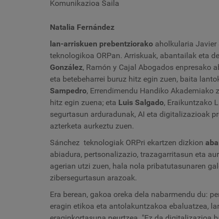
Komunikazioa Saila
Natalia Fernández
lan-arriskuen prebentziorako
aholkularia Javier
teknologikoa ORPan. Arriskuak, abantailak eta d
González
, Ramón y Cajal Abogados enpresako ab
eta betebeharrei buruz hitz egin zuen, baita lant
Sampedro
, Errendimendu Handiko Akademiako zu
hitz egin zuena; eta
Luis Salgado
, Eraikuntzako 
segurtasun arduradunak, AI eta digitalizazioak pr
azterketa aurkeztu zuen.
Sánchez teknologiak ORPri ekartzen dizkion
aba
abiadura, pertsonalizazio, trazagarritasun eta a
agerian utzi zuen, hala nola pribatutasunaren ga
zibersegurtasun arazoak.
Era berean, gakoa oreka dela nabarmendu du: per
eragin etikoa eta antolakuntzakoa ebaluatzea, la
eraginkortasuna neurtzea. "Ez da digitalizazioa b