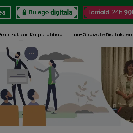
Bulego
Larrialdi 24h
ea
digitala
90
 Erantzukizun Korporatiboa
Lan-Ongizate Digitalaren