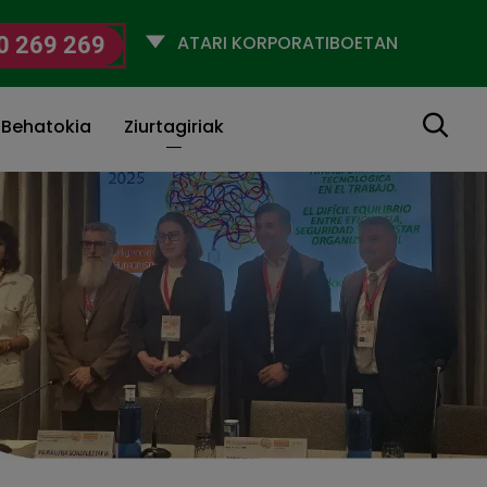
Selecciona
0 269 269
un
perfil
Bilatu
 Behatokia
Ziurtagiriak