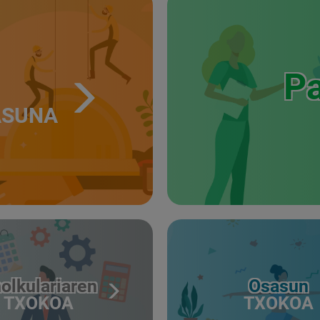
Pa
ASUNA
olkulariaren
Osasun
TXOKOA
TXOKOA