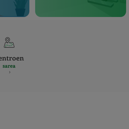
entroen
sarea
S
NES