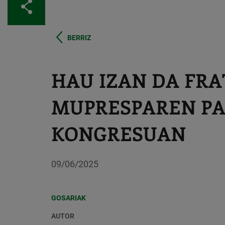
Partekatu
BERRIZ
HAU IZAN DA FR
MUPRESPAREN PA
KONGRESUAN
09/06/2025
GOSARIAK
AUTOR