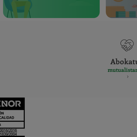
Abokat
mutualista