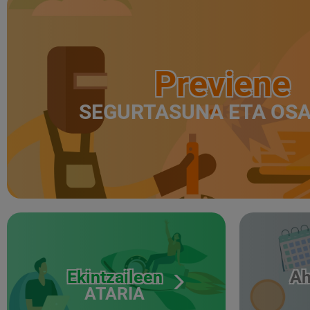
Previene
SEGURTASUNA ETA OS
Ekintzaileen
Ah
ATARIA