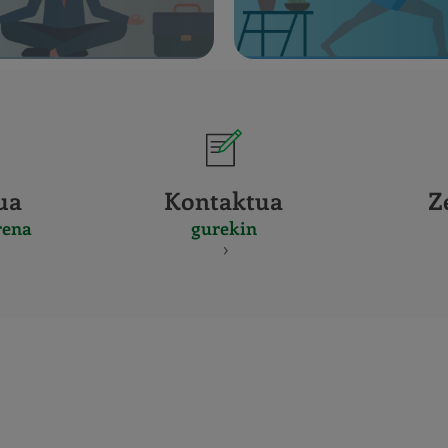
ua
Kontaktua
Z
rena
gurekin
CERTIFICADO
Y
ACREDITACIO