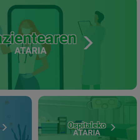
zientearen
ATARIA
Ospitaleko
ATARIA