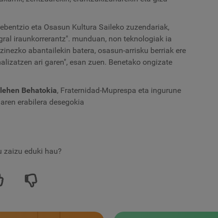
rebentzio eta Osasun Kultura Saileko zuzendariak,
gral iraunkorrerantz". munduan, non teknologiak ia
zinezko abantailekin batera, osasun-arrisku berriak ere
malizatzen ari garen", esan zuen. Benetako ongizate
 lehen Behatokia
, Fraternidad-Muprespa eta ingurune
iaren erabilera desegokia
tu zaizu eduki hau?