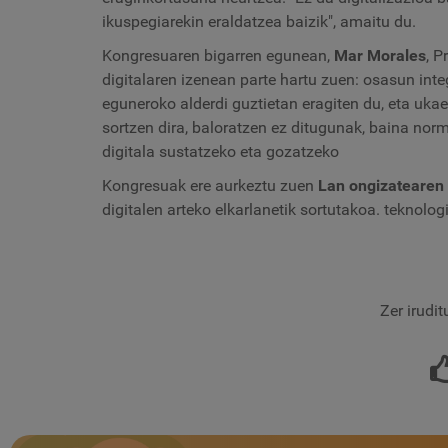
ikuspegiarekin eraldatzea baizik", amaitu du.
Kongresuaren bigarren egunean,
Mar Morales
, P
digitalaren izenean parte hartu zuen: osasun inte
eguneroko alderdi guztietan eragiten du, eta ukae
sortzen dira, baloratzen ez ditugunak, baina nor
digitala sustatzeko eta gozatzeko
Kongresuak ere aurkeztu zuen
Lan ongizatearen
digitalen arteko elkarlanetik sortutakoa. teknolog
Zer irudi