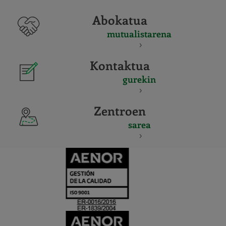
Abokatua
mutualistarena
Kontaktua
gurekin
Zentroen
sarea
CERTIFICADO
Y
ACREDITACIO