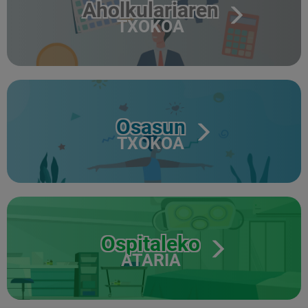
Aholkulariaren
TXOKOA
Osasun
TXOKOA
Ospitaleko
ATARIA