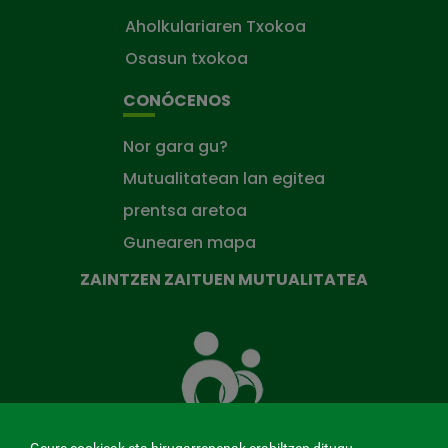
Aholkulariaren Txokoa
Osasun txokoa
CONÓCENOS
Nor gara gu?
Mutualitatean lan egitea
prentsa aretoa
Gunearen mapa
ZAINTZEN ZAITUEN MUTUALITATEA
Zaintzen
zaituen
Mutua