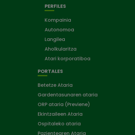
PERFILES
Kompainia
Autonomoa
Langilea
Aholkularitza
Atari korporatiboa
PORTALES
Betetze Ataria
Gardentasunaren ataria
ORP ataria (Previene)
Ekintzaileen Ataria
Ospitaleko ataria
Pazientearen Ataria