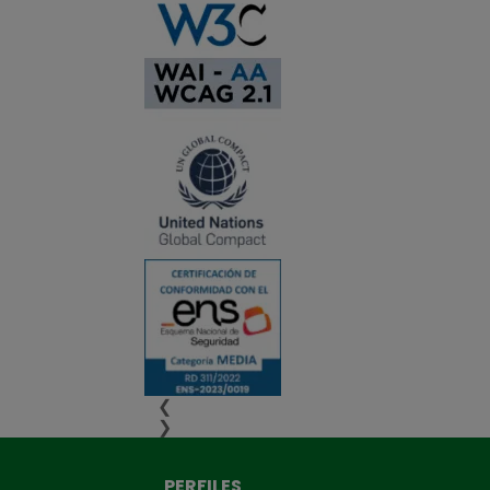
❮
❯
PERFILES