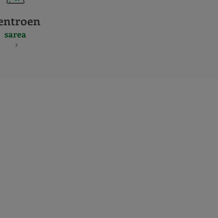
entroen
sarea
S
NES