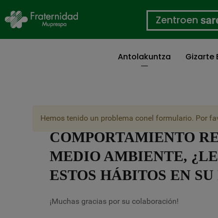
Zentroen
sar
Antolakuntza
Gizarte
Skip
to
main
content
SI EN SU VIDA DIARIA
Ohartarazpen
Hemos tenido un problema conel formulario. Por fa
mezua
COMPORTAMIENTO RE
MEDIO AMBIENTE, ¿L
ESTOS HÁBITOS EN SU
¡Muchas gracias por su colaboración!