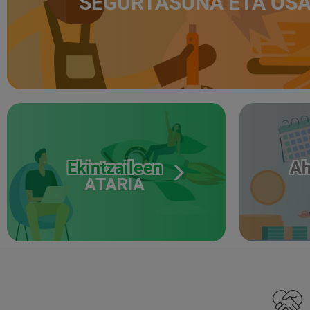
SEGURTASUNA ETA OS
Ekintzaileen
Ah
ATARIA