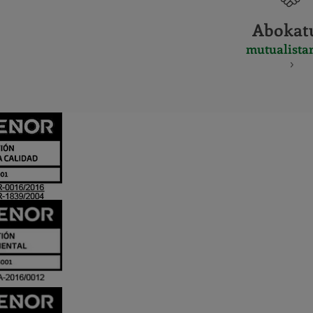
Abokat
mutualista