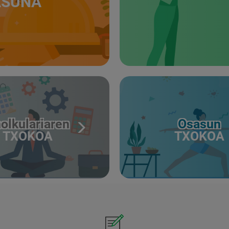
ASUNA
olkulariaren
Osasun
TXOKOA
TXOKOA