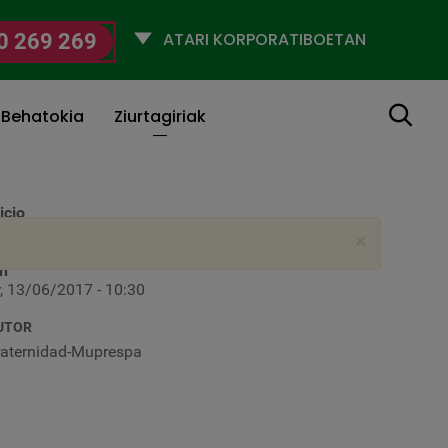
Selecciona
0 269 269
un
perfil
Bilatu
 Behatokia
Ziurtagiriak
icio
r, 09/06/2017 - 10:00
×
in
r, 13/06/2017 - 10:30
UTOR
raternidad-Muprespa