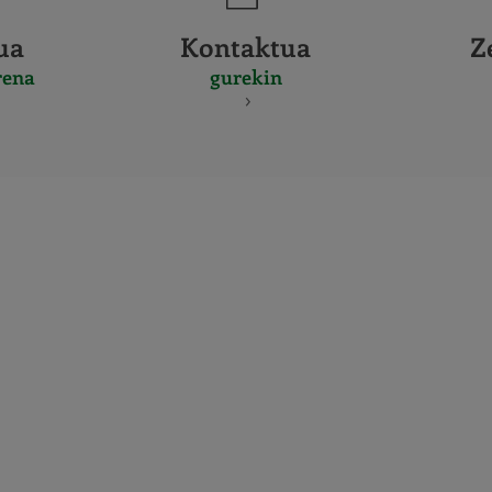
ua
Kontaktua
Z
rena
gurekin
CERTIFICADO
Y
ACREDITACIO