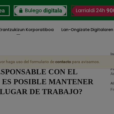
Bulego
Larrialdi 24h
ea
digitala
90
 Erantzukizun Korporatiboa
Lan-Ongizate Digitalaren
In
O
 TIENE HÁBITOS DE
vor haga uso del formulario de
contacto
para avisarnos.
F
SPONSABLE CON EL
A
E ES POSIBLE MANTENER
A
F
 LUGAR DE TRABAJO?