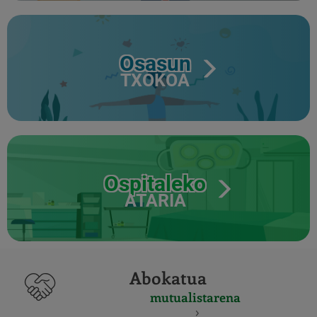
Osasun
TXOKOA
Ospitaleko
ATARIA
Abokatua
mutualistarena