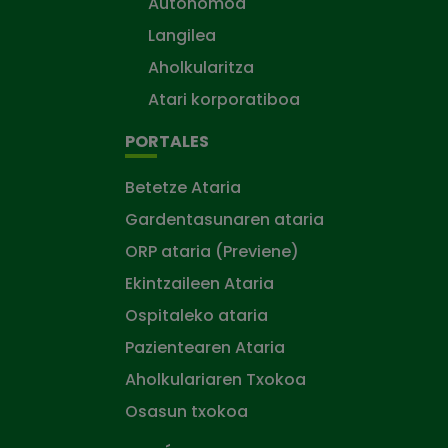
Autonomoa
Langilea
Aholkularitza
Atari korporatiboa
PORTALES
Betetze Ataria
Gardentasunaren ataria
ORP ataria (Previene)
Ekintzaileen Ataria
Ospitaleko ataria
Pazientearen Ataria
Aholkulariaren Txokoa
Osasun txokoa