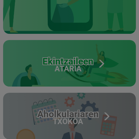
Ekintzaileen
ATARIA
Aholkulariaren
TXOKOA