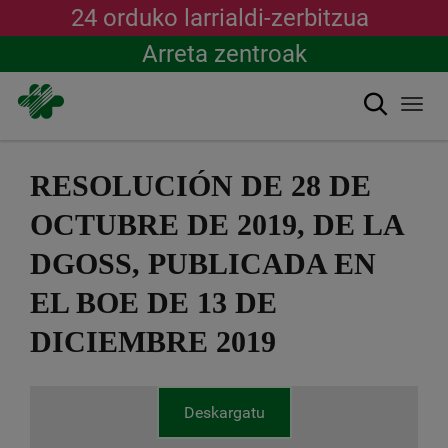
24 orduko larrialdi-zerbitzua
Arreta zentroak
Bilatu
Togg
navi
Skip
to
RESOLUCIÓN DE 28 DE
main
content
OCTUBRE DE 2019, DE LA
DGOSS, PUBLICADA EN
EL BOE DE 13 DE
DICIEMBRE 2019
Deskargatu