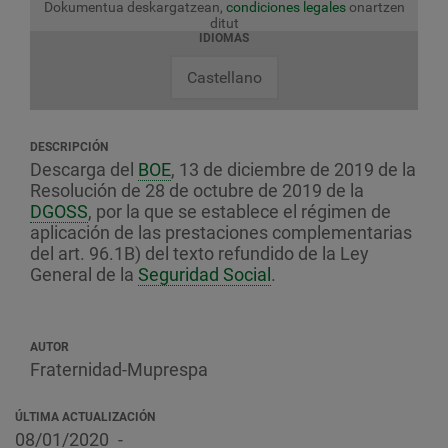
Dokumentua deskargatzean,
condiciones legales
onartzen
ditut
IDIOMAS
Castellano
DESCRIPCIÓN
Descarga del
BOE
, 13 de diciembre de 2019 de la
Resolución de 28 de octubre de 2019 de la
DGOSS
, por la que se establece el régimen de
aplicación de las prestaciones complementarias
del art. 96.1B) del texto refundido de la Ley
General de la
Seguridad Social
.
AUTOR
Fraternidad-Muprespa
ÚLTIMA ACTUALIZACIÓN
08/01/2020