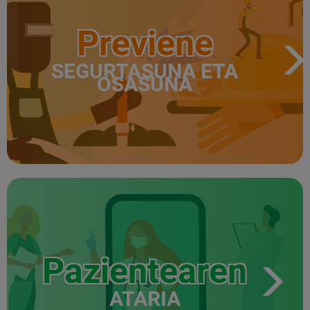
Previene
SEGURTASUNA ETA
OSASUNA
Pazientearen
ATARIA