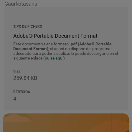
Gaurkotasuna
TIPO DE FICHERO
Adobe® Portable Document Format
Este documento tiene formato
.pdf (Adobe® Portable
Document Format)
; si usted no dispone del programa
adecuado para poder visualizarlo puede descargarlo en el
siguiente enlace
(pulse aquí)
SIZE
259.84 KB
BERTSIOA
4