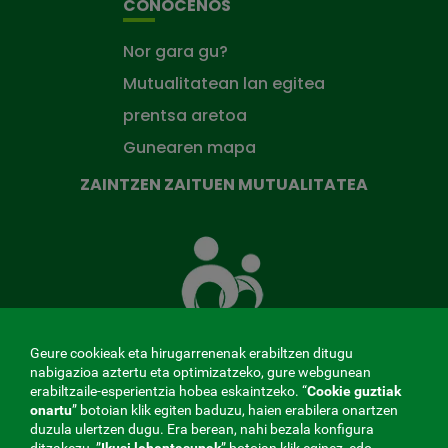
CONÓCENOS
Nor gara gu?
Mutualitatean lan egitea
prentsa aretoa
Gunearen mapa
ZAINTZEN ZAITUEN MUTUALITATEA
Zaintzen
zaituen
Mutua
Geure cookieak eta hirugarrenenak erabiltzen ditugu
nabigazioa aztertu eta optimizatzeko, gure webgunean
erabiltzaile-esperientzia hobea eskaintzeko. “
Cookie guztiak
MENÚ
onartu
” botoian klik egiten baduzu, haien erabilera onartzen
duzula ulertzen dugu. Era berean, nahi bezala konfigura