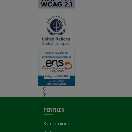
❮
❯
PERFILES
Kompainia