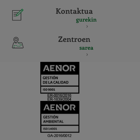
Kontaktua
gurekin
Zentroen
sarea
CERTIFICADO
Y
ACREDITACIO