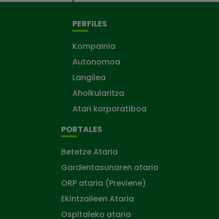
PERFILES
Kompainia
Autonomoa
Langilea
Aholkularitza
Atari korporatiboa
PORTALES
Betetze Ataria
Gardentasunaren ataria
ORP ataria (Previene)
Ekintzaileen Ataria
Ospitaleko ataria