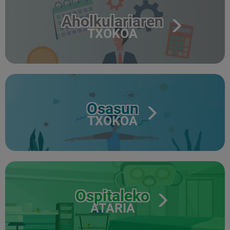
Aholkulariaren
TXOKOA
Osasun
TXOKOA
Ospitaleko
ATARIA