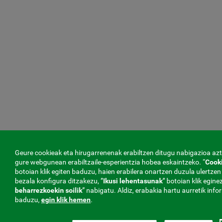
Geure cookieak eta hirugarrenenak erabiltzen ditugu nabigazioa azt
gure webgunean erabiltzaile-esperientzia hobea eskaintzeko. “
Cooki
botoian klik egiten baduzu, haien erabilera onartzen duzula ulertzen
bezala konfigura ditzakezu, ”
Ikusi lehentasunak
” botoian klik egine
beharrezkoekin
soilik
” nabigatu. Aldiz, erabakia hartu aurretik inf
baduzu,
egin klik hemen
.