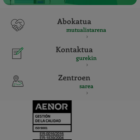
Abokatua
mutualistarena
Kontaktua
gurekin
Zentroen
sarea
CERTIFICADO
Y
ACREDITACIO