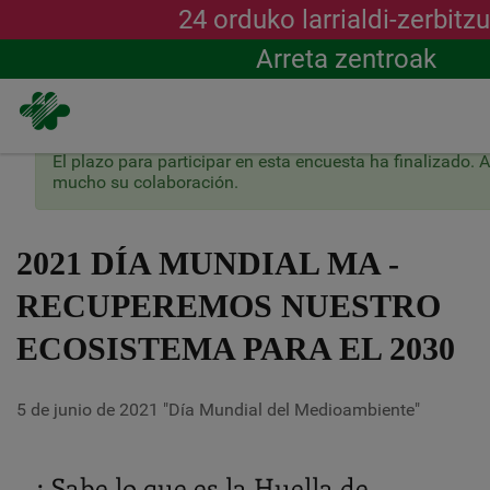
24 orduko larrialdi-zerbitz
Arreta zentroak
Mezu
El plazo para participar en esta encuesta ha finalizado
Skip
egoera
mucho su colaboración.
to
main
content
2021 DÍA MUNDIAL MA -
RECUPEREMOS NUESTRO
ECOSISTEMA PARA EL 2030
5 de junio de 2021 "Día Mundial del Medioambiente"
¿ Sabe lo que es la Huella de