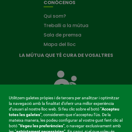
CONÓCENOS
Qui som?
Treballi a la mútua
Sala de premsa
Mapa del lloc
LA MÚTUA QUE TÉ CURA DE VOSALTRES
La
Mútua
que
té
cura
Utilitzem galetes pròpies i de tercers per analitzar i optimitzar
de
la navegació amb la finalitat d’oferir una millor experiència
tu
d’usuari al nostre lloc web. Si feu clic sobre el botó “
Accepteu
totes les galetes
”, considerem que n’accepteu l’ús. De la
mateixa manera, les podeu configurar al vostre gust fent clic al
MENÚ
botó “
Vegeu les preferències
”, o navegar exclusivament amb
les “
estrictament
necessàries
”. En canvi, si el que voleu és