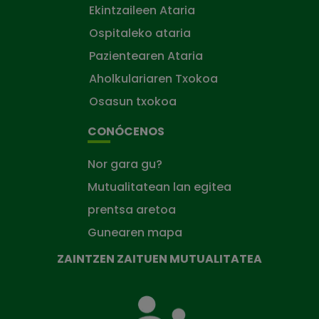
Ekintzaileen Ataria
Ospitaleko ataria
Pazientearen Ataria
Aholkulariaren Txokoa
Osasun txokoa
CONÓCENOS
Nor gara gu?
Mutualitatean lan egitea
prentsa aretoa
Gunearen mapa
ZAINTZEN ZAITUEN MUTUALITATEA
Zaintzen
zaituen
Mutua