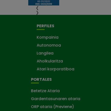
❮
❯
PERFILES
Kompainia
Autonomoa
Langilea
Aholkularitza
Atari korporatiboa
PORTALES
Betetze Ataria
Gardentasunaren ataria
ORP ataria (Previene)