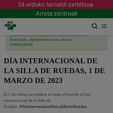
24 orduko larrialdi-zerbitzua
Arreta zentroak
Bilatu
Togg
navi
×
Mezu
El plazo para participar en esta encuesta ha
Skip
egoera
finalizado. Agradecemos mucho su
to
colaboración.
main
content
DÍA INTERNACIONAL DE
LA SILLA DE RUEDAS, 1 DE
MARZO DE 2023
El 1 de marzo se celebra en todo el mundo el Día
Internacional de la Silla de
Ruedas.
#DiaInternacionalDeLaSillaDeRuedas