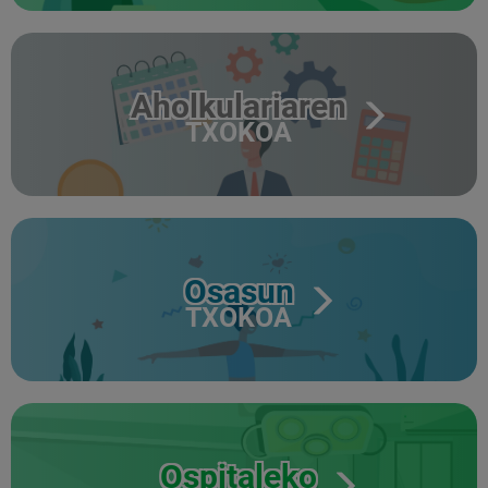
Aholkulariaren
TXOKOA
Osasun
TXOKOA
Ospitaleko