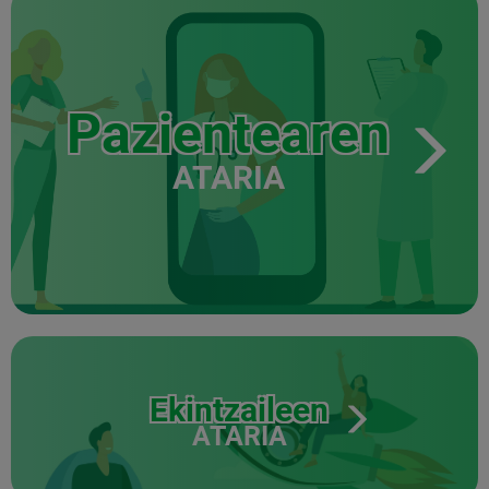
Pazientearen
ATARIA
Ekintzaileen
ATARIA