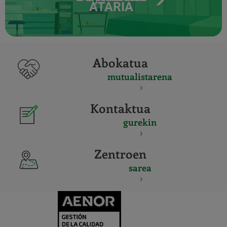
ATARIA
Abokatua
mutualistarena
Kontaktua
gurekin
Zentroen
sarea
CERTIFICADO
Y