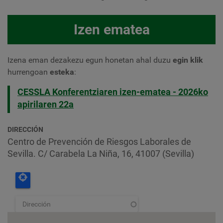
Izen ematea
Izena eman dezakezu
egun honetan ahal duzu
egin klik
hurrengoan
esteka
:
CESSLA Konferentziaren izen-ematea - 2026ko
apirilaren 22a
DIRECCIÓN
Centro de Prevención de Riesgos Laborales de
Sevilla. C/ Carabela La Niña, 16, 41007 (Sevilla)