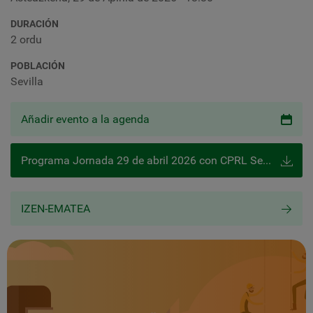
DURACIÓN
2 ordu
POBLACIÓN
Sevilla
Añadir evento a la agenda
Programa Jornada 29 de abril 2026 con CPRL Sevilla
IZEN-EMATEA