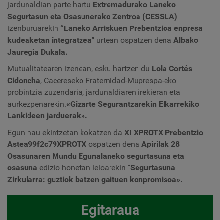
jardunaldian parte hartu
Extremadurako Laneko
Segurtasun eta Osasunerako Zentroa (CESSLA)
izenburuarekin
“Laneko Arriskuen Prebentzioa enpresa
kudeaketan integratzea
"
urtean ospatzen dena
Albako
Jauregia Dukala.
Mutualitatearen izenean, esku hartzen du
Lola Cortés
Cidoncha
, Cacereseko Fraternidad-Muprespa-eko
probintzia zuzendaria, jardunaldiaren irekieran eta
aurkezpenarekin.
«Gizarte Segurantzarekin Elkarrekiko
Lankideen jarduerak».
Egun hau ekintzetan kokatzen da
XI XPROTX Prebentzio
Astea99f2c79XPROTX
ospatzen dena
Apirilak 28
Osasunaren Mundu Eguna
laneko segurtasuna eta
osasuna
edizio honetan
leloarekin
"Segurtasuna
Zirkularra: guztiok batzen gaituen konpromisoa».
Egitaraua