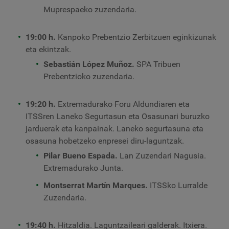
Muprespaeko zuzendaria.
19:00 h.
Kanpoko Prebentzio Zerbitzuen eginkizunak
eta ekintzak.
Sebastián López Muñoz.
SPA Tribuen
Prebentzioko zuzendaria.
19:20 h.
Extremadurako Foru Aldundiaren eta
ITSSren Laneko Segurtasun eta Osasunari buruzko
jarduerak eta kanpainak. Laneko segurtasuna eta
osasuna hobetzeko enpresei diru-laguntzak.
Pilar Bueno Espada.
Lan Zuzendari Nagusia.
Extremadurako Junta.
Montserrat Martín Marques.
ITSSko Lurralde
Zuzendaria.
19:40 h.
Hitzaldia. Laguntzaileari galderak. Itxiera.