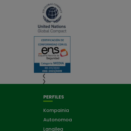
❮
❯
PERFILES
Kompainia
Autonomoa
Langilea