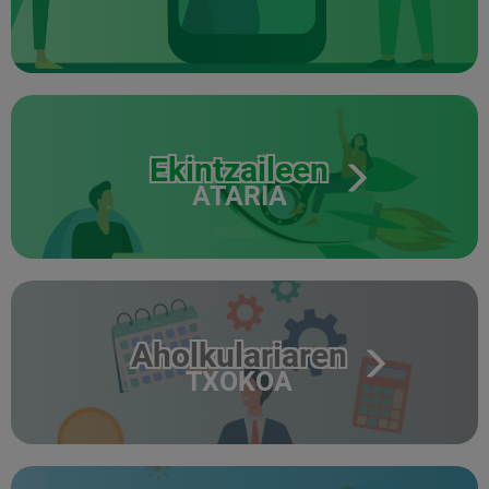
Ekintzaileen
ATARIA
Aholkulariaren
TXOKOA