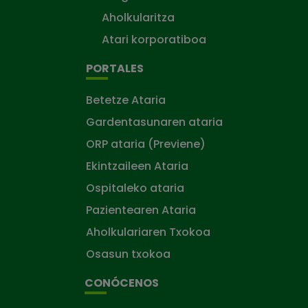
Aholkularitza
Atari korporatiboa
PORTALES
Betetze Ataria
Gardentasunaren ataria
ORP ataria (Previene)
Ekintzaileen Ataria
Ospitaleko ataria
Pazientearen Ataria
Aholkulariaren Txokoa
Osasun txokoa
CONÓCENOS