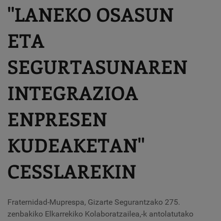
"LANEKO OSASUN
ETA
SEGURTASUNAREN
INTEGRAZIOA
ENPRESEN
KUDEAKETAN"
CESSLAREKIN
Fraternidad-Muprespa, Gizarte Segurantzako 275.
zenbakiko Elkarrekiko Kolaboratzailea,
-k antolatutako