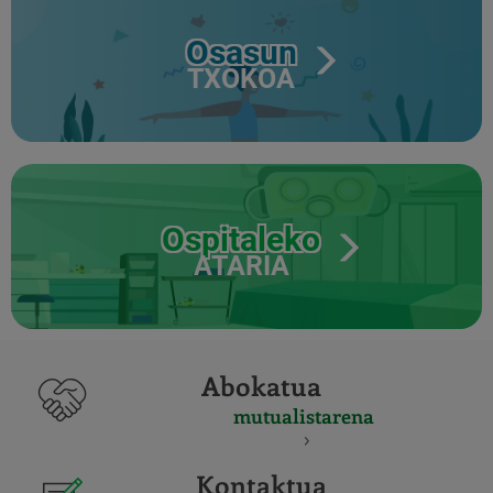
Osasun
TXOKOA
Ospitaleko
ATARIA
Abokatua
mutualistarena
Kontaktua