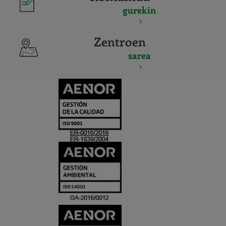
gurekin
Zentroen
sarea
CERTIFICADO
Y
ACREDITACIO