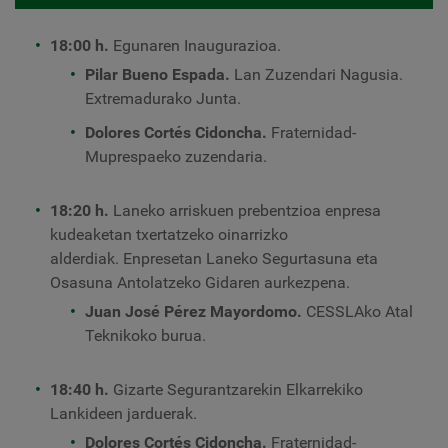
18:00 h.
Egunaren Inaugurazioa.
Pilar Bueno Espada.
Lan Zuzendari Nagusia.
Extremadurako Junta.
Dolores Cortés Cidoncha.
Fraternidad-
Muprespaeko zuzendaria.
18:20 h.
Laneko arriskuen prebentzioa enpresa
kudeaketan txertatzeko oinarrizko
alderdiak. Enpresetan Laneko Segurtasuna eta
Osasuna Antolatzeko Gidaren aurkezpena.
Juan José Pérez Mayordomo.
CESSLAko Atal
Teknikoko burua.
18:40 h.
Gizarte Segurantzarekin Elkarrekiko
Lankideen jarduerak.
Dolores Cortés Cidoncha.
Fraternidad-