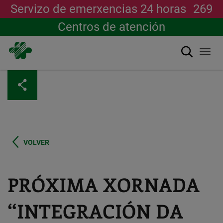
Servizo de emerxencias 24 horas
269
Centros de atención
Buscar
Togg
navi
Ir
o
contido
principal
VOLVER
PRÓXIMA XORNADA
“INTEGRACIÓN DA