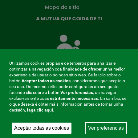
Mapa do sitio
A MUTUA QUE COIDA DE TI
A
Mutua
que
te
coida
Utilizamos cookies propias e de terceiros para analizar e
optimizar a navegación coa finalidade de ofrecer unha mellor
experiencia de usuario no noso sitio web. Se fai clic sobre o
botón
Aceptar todas as cookies
, consideramos que acepta o
seu uso. Do mesmo xeito, pode configuralas ao seu gusto
MENÚ
facendo clic sobre o botón
Ver preferencias
, ou navegar
exclusivamente coas
estritamente
necesarias
. En cambio, se
REDES
o que desexa é obter máis información antes de tomar unha
decisión,
faga clic aquí
.
SOCIALES
Perfil do contratante
|
Cookies
|
Aviso legal
|
Privacidade
V20
Aceptar todas as cookies
Ver preferencias
Mutua Colaboradora coa Seguridade Social, 275.
Fraternidad-Muprespa 2026