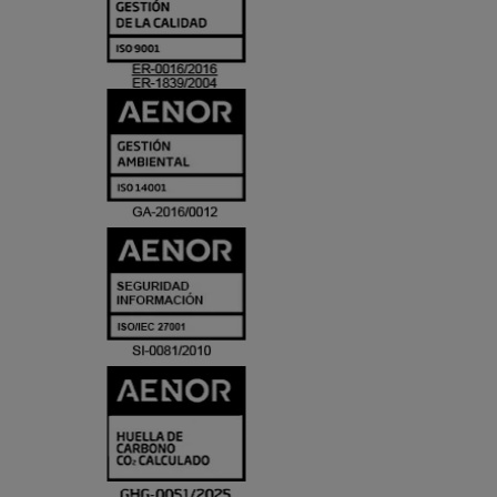
Y
ACREDITACIO