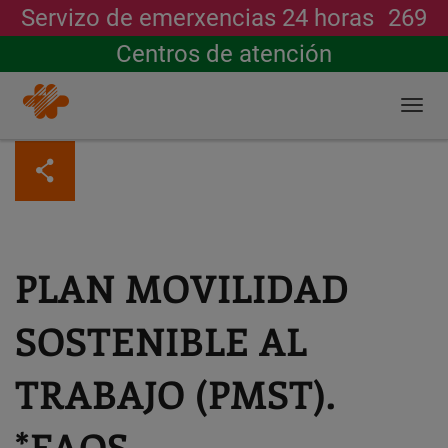
Servizo de emerxencias 24 horas
269
Buscar
Centros de atención
Togg
navi
Ir
o
contido
principal
PLAN MOVILIDAD
SOSTENIBLE AL
TRABAJO (PMST).
*FAQS