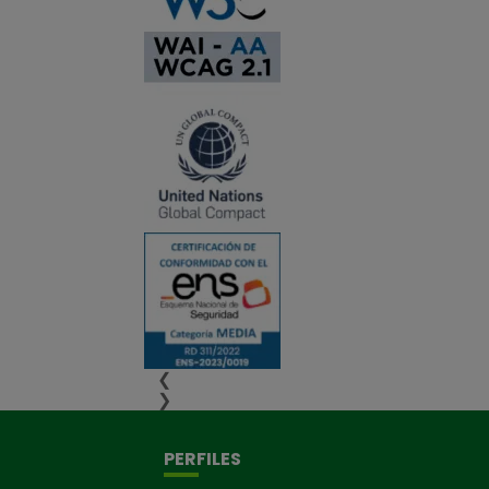
❮
❯
PERFILES