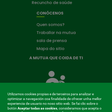
Recuncho de saúde
CONÓCENOS
Quen somos?
Traballar na mutua
sala de prensa
Mapa do sitio
A MUTUA QUE COIDA DE TI
A
Mutua
que
te
coida
Utilizamos cookies propias e de terceiros para analizar e
optimizar a navegación coa finalidade de ofrecer unha mellor
experiencia de usuario no noso sitio web. Se fai clic sobre o
botón
Aceptar todas as cookies
, consideramos que acepta o