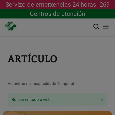
Servizo de emerxencias 24 horas
269
Centros de atención
Buscar
Togg
navi
Ir
o
contido
principal
ARTÍCULO
Acrónimo de Incapacidade Temporal.
Buscar en todo o web