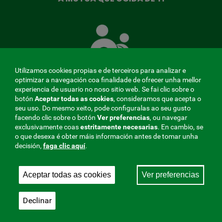
A
Mutua
que
te
coida
Utilizamos cookies propias e de terceiros para analizar e
optimizar a navegación coa finalidade de ofrecer unha mellor
experiencia de usuario no noso sitio web. Se fai clic sobre o
botón
Aceptar todas as cookies
, consideramos que acepta o
seu uso. Do mesmo xeito, pode configuralas ao seu gusto
MENÚ
facendo clic sobre o botón
Ver preferencias
, ou navegar
exclusivamente coas
estritamente
necesarias
. En cambio, se
REDES
o que desexa é obter máis información antes de tomar unha
decisión,
faga clic aquí
.
SOCIALES
Perfil do contratante
|
Cookies
|
Aviso legal
|
Privacidade
V20
Aceptar todas as cookies
Ver preferencias
Mutua Colaboradora coa Seguridade Social, 275.
Fraternidad-Muprespa 2026
Declinar
Gardar
Galego