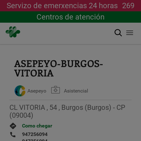
Servizo de emerxencias 24 horas
269
Centros de atención
Buscar
Togg
navi
Ir
o
contido
ASEPEYO-BURGOS-
principal
VITORIA
Asepeyo
Asistencial
CL VITORIA , 54 , Burgos (Burgos) - CP
(09004)
Como chegar
947256094