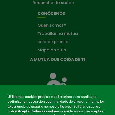
Recuncho de saúde
CONÓCENOS
Quen somos?
Traballar na mutua
sala de prensa
Mapa do sitio
A MUTUA QUE COIDA DE TI
A
Mutua
que
te
coida
Utilizamos cookies propias e de terceiros para analizar e
optimizar a navegación coa finalidade de ofrecer unha mellor
experiencia de usuario no noso sitio web. Se fai clic sobre o
botón
Aceptar todas as cookies
, consideramos que acepta o