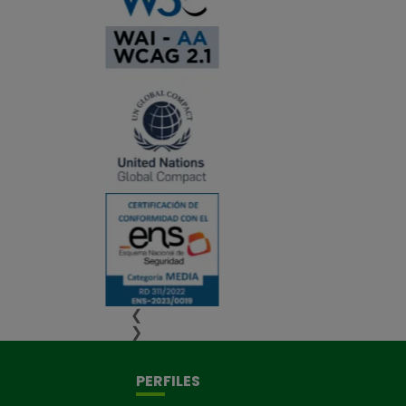
❮
❯
PERFILES