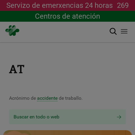
Servizo de emerxencias 24 horas
269
Centros de atención
Buscar
Togg
navi
Ir
o
contido
principal
AT
Acrónimo de
accidente
de traballo.
Buscar en todo o web