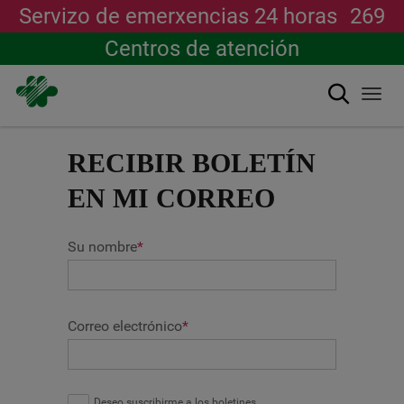
Servizo de emerxencias 24 horas
269
Centros de atención
Buscar
Togg
navi
Ir
o
RECIBIR BOLETÍN
contido
principal
EN MI CORREO
Su nombre
*
Correo electrónico
*
Deseo suscribirme a los boletines