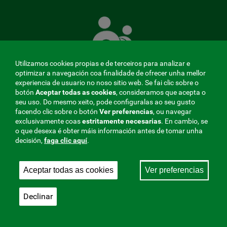
A
Mutua
que
te
coida
Utilizamos cookies propias e de terceiros para analizar e
optimizar a navegación coa finalidade de ofrecer unha mellor
experiencia de usuario no noso sitio web. Se fai clic sobre o
botón
Aceptar todas as cookies
, consideramos que acepta o
seu uso. Do mesmo xeito, pode configuralas ao seu gusto
MENÚ
facendo clic sobre o botón
Ver preferencias
, ou navegar
exclusivamente coas
estritamente
necesarias
. En cambio, se
REDES
o que desexa é obter máis información antes de tomar unha
decisión,
faga clic aquí
.
SOCIALES
Perfil do contratante
|
Cookies
|
Aviso legal
|
Privacidade
V20
Aceptar todas as cookies
Ver preferencias
Mutua Colaboradora coa Seguridade Social, 275.
Fraternidad-Muprespa 2026
Declinar
Gardar
Galego